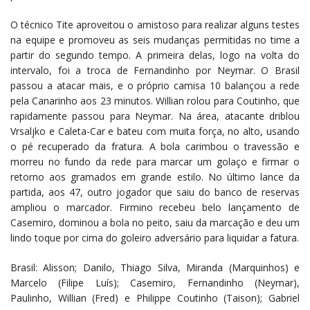
O técnico Tite aproveitou o amistoso para realizar alguns testes
na equipe e promoveu as seis mudanças permitidas no time a
partir do segundo tempo. A primeira delas, logo na volta do
intervalo, foi a troca de Fernandinho por Neymar. O Brasil
passou a atacar mais, e o próprio camisa 10 balançou a rede
pela Canarinho aos 23 minutos. Willian rolou para Coutinho, que
rapidamente passou para Neymar. Na área, atacante driblou
Vrsaljko e Caleta-Car e bateu com muita força, no alto, usando
o pé recuperado da fratura. A bola carimbou o travessão e
morreu no fundo da rede para marcar um golaço e firmar o
retorno aos gramados em grande estilo. No último lance da
partida, aos 47, outro jogador que saiu do banco de reservas
ampliou o marcador. Firmino recebeu belo lançamento de
Casemiro, dominou a bola no peito, saiu da marcação e deu um
lindo toque por cima do goleiro adversário para liquidar a fatura.
Brasil: Alisson; Danilo, Thiago Silva, Miranda (Marquinhos) e
Marcelo (Filipe Luís); Casemiro, Fernandinho (Neymar),
Paulinho, Willian (Fred) e Philippe Coutinho (Taison); Gabriel