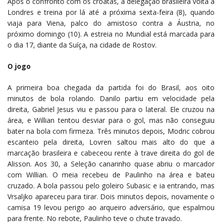
Após o confronto com os croatas, a delegação brasileira volta a
Londres e treina por lá até a próxima sexta-feira (8), quando
viaja para Viena, palco do amistoso contra a Áustria, no
próximo domingo (10). A estreia no Mundial está marcada para
o dia 17, diante da Suíça, na cidade de Rostov.
O jogo
A primeira boa chegada da partida foi do Brasil, aos oito
minutos de bola rolando. Danilo partiu em velocidade pela
direita, Gabriel Jesus viu e passou para o lateral. Ele cruzou na
área, e Willian tentou desviar para o gol, mas não conseguiu
bater na bola com firmeza. Três minutos depois, Modric cobrou
escanteio pela direita, Lovren saltou mais alto do que a
marcação brasileira e cabeceou rente à trave direita do gol de
Alisson. Aos 30, a Seleção canarinho quase abriu o marcador
com Willian. O meia recebeu de Paulinho na área e bateu
cruzado. A bola passou pelo goleiro Subasic e ia entrando, mas
Vrsaljko apareceu para tirar. Dois minutos depois, novamente o
camisa 19 levou perigo ao arqueiro adversário, que espalmou
para frente. No rebote, Paulinho teve o chute travado.