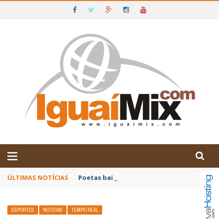
DE IGUAÍ E SUDOESTE DA BAHIA
ÚLTIMAS NOTÍCIAS
Poetas baianos representam o Brasil no XX
ESPORTES
NOTÍCIAS
TEMPO REAL