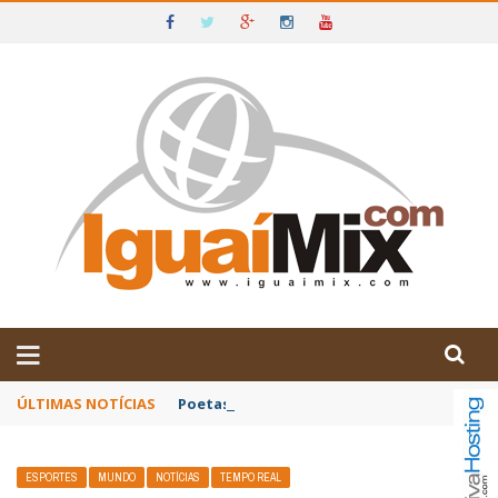
DE IGUAÍ E SUDOESTE DA BAHIA
ÚLTIMAS NOTÍCIAS
Poetas baianos representam o Brasil no XX
ESPORTES
MUNDO
NOTÍCIAS
TEMPO REAL