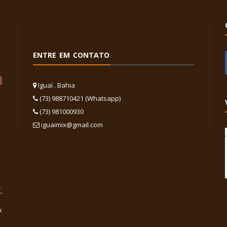
ENTRE EM CONTATO
Iguaí . Bahia
(73) 988710421 (Whatsapp)
(73) 981000930
iguaimix@gmail.com
,
x