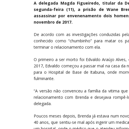
A delegada Magda Figueiredo, titular da De
segunda-feira (11), a prisão de Wane Bre
assassinar por envenenamento dois homen
novembro de 2017.
De acordo com as investigações conduzidas pela
conhecido como “chumbinho” para matar os par
terminar o relacionamento com ela.
O primeiro a ser morto foi Edvaldo Araújo Alves,
2017, Edvaldo começou a passar mal na casa da na
para o Hospital de Base de Itabuna, onde morre
fulminante.
“A versão não convenceu a família da vitima que
relacionamento com Brenda e desejava rompê-lo
delegada.
Poucos meses depois, Brenda já estava num nov
40 anos, que sentiu-se mal após ingerir um medic
um hospital, onde o médico que o atendeu infor