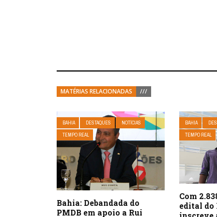
MATÉRIAS RELACIONADAS
///
BAHIA
DESTAQUES
NOTÍCIAS
BAHIA
DES
TEMPO REAL
TEMPO REAL
Com 2.838
Bahia: Debandada do
edital do
PMDB em apoio a Rui
inscreve 