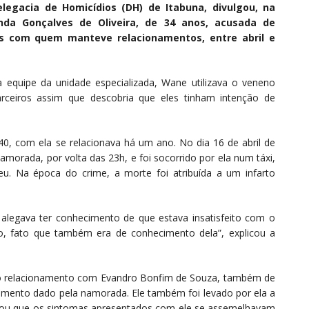
legacia de Homicídios (DH) de Itabuna, divulgou, na
nda Gonçalves de Oliveira, de 34 anos, acusada de
s com quem manteve relacionamentos, entre abril e
 equipe da unidade especializada, Wane utilizava o veneno
ceiros assim que descobria que eles tinham intenção de
 40, com ela se relacionava há um ano. No dia 16 de abril de
morada, por volta das 23h, e foi socorrido por ela num táxi,
u. Na época do crime, a morte foi atribuída a um infarto
 alegava ter conhecimento de que estava insatisfeito com o
, fato que também era de conhecimento dela”, explicou a
o relacionamento com Evandro Bonfim de Souza, também de
amento dado pela namorada. Ele também foi levado por ela a
mou que os sintomas apresentados com ele se assemelhavam