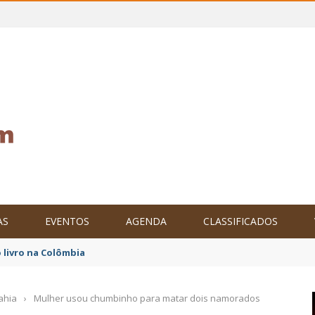
AS
EVENTOS
AGENDA
CLASSIFICADOS
tam o Brasil no XXIV Parlamento Internacional de Escritores, na C
ahia
›
Mulher usou chumbinho para matar dois namorados