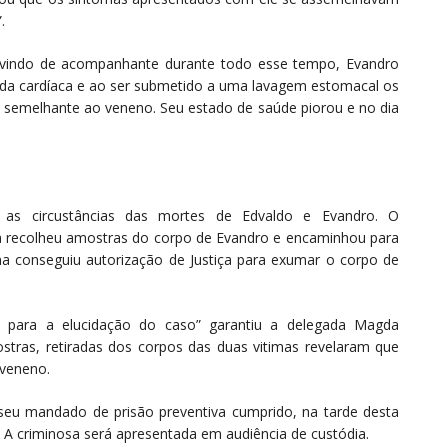
.
rvindo de acompanhante durante todo esse tempo, Evandro
ada cardíaca e ao ser submetido a uma lavagem estomacal os
 semelhante ao veneno. Seu estado de saúde piorou e no dia
rar as circustâncias das mortes de Edvaldo e Evandro. O
a recolheu amostras do corpo de Evandro e encaminhou para
na conseguiu autorização de Justiça para exumar o corpo de
ial para a elucidação do caso” garantiu a delegada Magda
ostras, retiradas dos corpos das duas vitimas revelaram que
veneno.
 seu mandado de prisão preventiva cumprido, na tarde desta
a. A criminosa será apresentada em audiência de custódia.