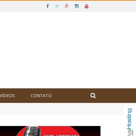
VÍDEOS
CONTATO
olômbia