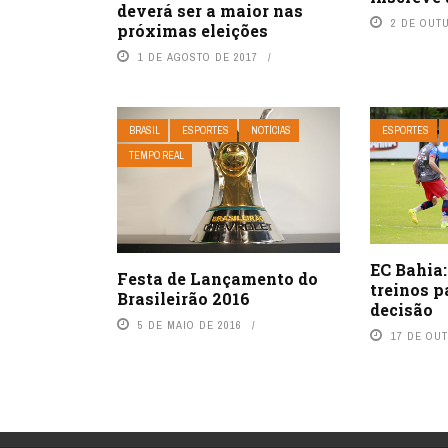
deverá ser a maior nas
2 DE OUT
próximas eleições
1 DE AGOSTO DE 2017
BRASIL
ESPORTES
NOTÍCIAS
ESPORTES
TEMPO REAL
EC Bahia:
Festa de Lançamento do
treinos 
Brasileirão 2016
decisão
5 DE MAIO DE 2016
17 DE OU