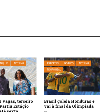
TAQUES
NOTÍCIAS
ESPORTES
NO FOCO
NOTÍCIAS
TEMPO REAL
 vagas, terceiro
Brasil goleia Honduras e
 Partiu Estágio
vai à final da Olimpíada
até sexta