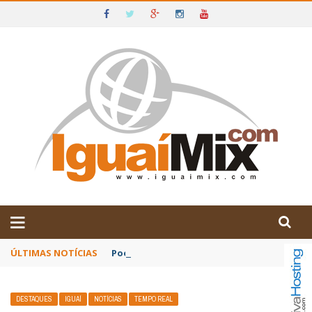
DE IGUAÍ E SUDOESTE DA BAHIA
ÚLTIMAS NOTÍCIAS
Poetas baianos representam o Brasil no XX
DESTAQUES
IGUAÍ
NOTÍCIAS
TEMPO REAL