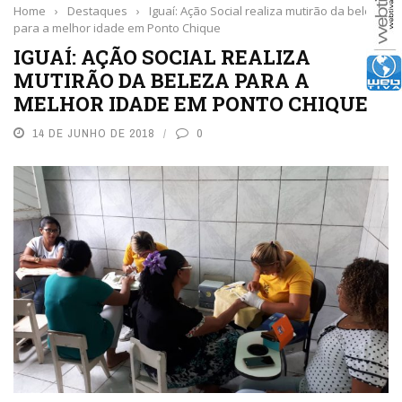
Home
›
Destaques
›
Iguaí: Ação Social realiza mutirão da beleza
para a melhor idade em Ponto Chique
IGUAÍ: AÇÃO SOCIAL REALIZA
MUTIRÃO DA BELEZA PARA A
MELHOR IDADE EM PONTO CHIQUE
14 DE JUNHO DE 2018
0