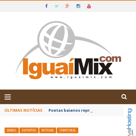
DE IGUAÍ E SUDOESTE DA BAHIA
ÚLTIMAS NOTÍCIAS
Poetas baianos representam o Brasil no XX
BRASIL
ESPORTES
NOTÍCIAS
TEMPO REAL