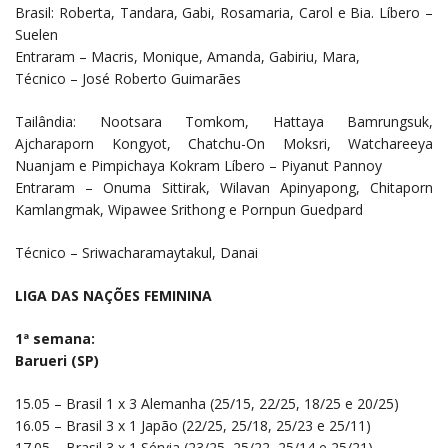
Brasil: Roberta, Tandara, Gabi, Rosamaria, Carol e Bia. Líbero –
Suelen
Entraram – Macris, Monique, Amanda, Gabiriu, Mara,
Técnico – José Roberto Guimarães
Tailândia: Nootsara Tomkom, Hattaya Bamrungsuk,
Ajcharaporn Kongyot, Chatchu-On Moksri, Watchareeya
Nuanjam e Pimpichaya Kokram Líbero – Piyanut Pannoy
Entraram – Onuma Sittirak, Wilavan Apinyapong, Chitaporn
Kamlangmak, Wipawee Srithong e Pornpun Guedpard
Técnico – Sriwacharamaytakul, Danai
LIGA DAS NAÇÕES FEMININA
1ª semana:
Barueri (SP)
15.05 – Brasil 1 x 3 Alemanha (25/15, 22/25, 18/25 e 20/25)
16.05 – Brasil 3 x 1 Japão (22/25, 25/18, 25/23 e 25/11)
17.05 – Brasil 3 x 1 Sérvia (23/25, 25/22, 25/14 e 25/21)