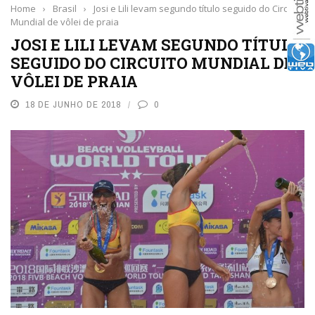
Home
›
Brasil
›
Josi e Lili levam segundo título seguido do Circuito
Mundial de vôlei de praia
JOSI E LILI LEVAM SEGUNDO TÍTULO
SEGUIDO DO CIRCUITO MUNDIAL DE
VÔLEI DE PRAIA
18 DE JUNHO DE 2018
0