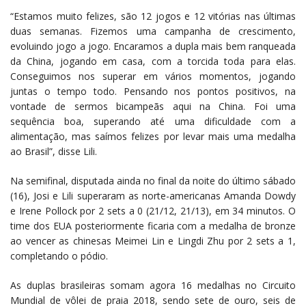
“Estamos muito felizes, são 12 jogos e 12 vitórias nas últimas
duas semanas. Fizemos uma campanha de crescimento,
evoluindo jogo a jogo. Encaramos a dupla mais bem ranqueada
da China, jogando em casa, com a torcida toda para elas.
Conseguimos nos superar em vários momentos, jogando
juntas o tempo todo. Pensando nos pontos positivos, na
vontade de sermos bicampeãs aqui na China. Foi uma
sequência boa, superando até uma dificuldade com a
alimentação, mas saímos felizes por levar mais uma medalha
ao Brasil”, disse Lili.
Na semifinal, disputada ainda no final da noite do último sábado
(16), Josi e Lili superaram as norte-americanas Amanda Dowdy
e Irene Pollock por 2 sets a 0 (21/12, 21/13), em 34 minutos. O
time dos EUA posteriormente ficaria com a medalha de bronze
ao vencer as chinesas Meimei Lin e Lingdi Zhu por 2 sets a 1,
completando o pódio.
As duplas brasileiras somam agora 16 medalhas no Circuito
Mundial de vôlei de praia 2018, sendo sete de ouro, seis de