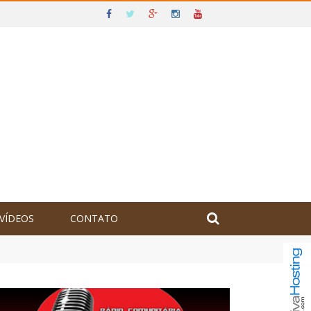
VÍDEOS
CONTATO
olômbia