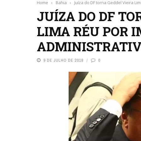
Home
›
Bahia
›
Juíza do DF torna Geddel Vieira Li
JUÍZA DO DF TO
LIMA RÉU POR 
ADMINISTRATI
9 DE JULHO DE 2018
0