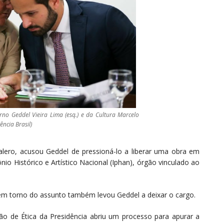
rno Geddel Vieira Lima (esq.) e da Cultura Marcelo
ência Brasil)
alero, acusou Geddel de pressioná-lo a liberar uma obra em
io Histórico e Artístico Nacional (Iphan), órgão vinculado ao
em torno do assunto também levou Geddel a deixar o cargo.
ão de Ética da Presidência abriu um processo para apurar a