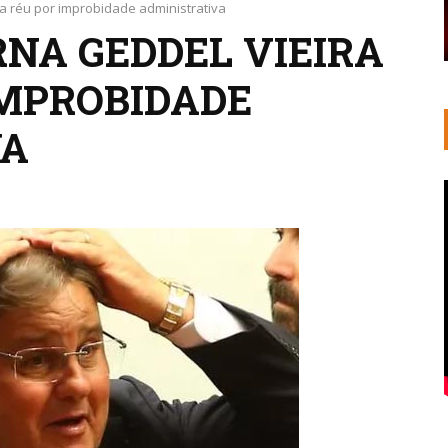
ma réu por improbidade administrativa
RNA GEDDEL VIEIRA
IMPROBIDADE
VA