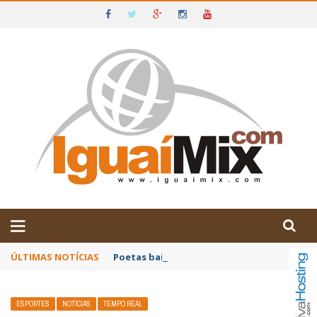
DE IGUAÍ E SUDOESTE DA BAHIA
ÚLTIMAS NOTÍCIAS
Poetas baianos representam o Brasil no XX
ESPORTES
NOTÍCIAS
TEMPO REAL