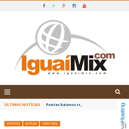
DE IGUAÍ E SUDOESTE DA BAHIA
ÚLTIMAS NOTÍCIAS
Poetas baianos representam o Brasil no XX
ESPORTES
NOTÍCIAS
TEMPO REAL