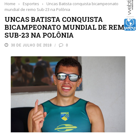
Home
›
Esportes
›
Uncas Batista conquista bicampeonato
mundial de remo Sub-23 na Polônia
UNCAS BATISTA CONQUISTA
BICAMPEONATO MUNDIAL DE REMO
SUB-23 NA POLÔNIA
30 DE JULHO DE 2018
0