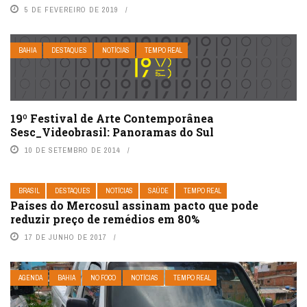
5 DE FEVEREIRO DE 2019
BAHIA
DESTAQUES
NOTÍCIAS
TEMPO REAL
19º Festival de Arte Contemporânea
Sesc_Videobrasil: Panoramas do Sul
10 DE SETEMBRO DE 2014
BRASIL
DESTAQUES
NOTÍCIAS
SAÚDE
TEMPO REAL
Países do Mercosul assinam pacto que pode
reduzir preço de remédios em 80%
17 DE JUNHO DE 2017
AGENDA
BAHIA
NO FOCO
NOTÍCIAS
TEMPO REAL