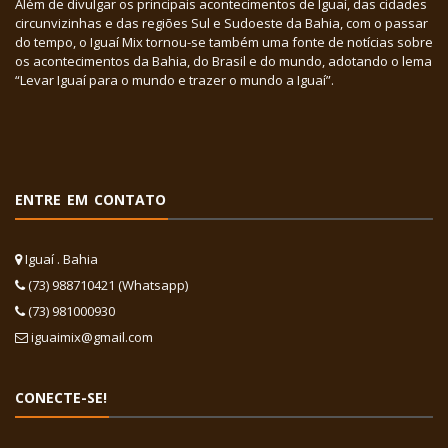
Além de divulgar os principais acontecimentos de Iguaí, das cidades
circunvizinhas e das regiões Sul e Sudoeste da Bahia, com o passar
do tempo, o Iguaí Mix tornou-se também uma fonte de notícias sobre
os acontecimentos da Bahia, do Brasil e do mundo, adotando o lema
“Levar Iguaí para o mundo e trazer o mundo a Iguaí”.
ENTRE EM CONTATO
Iguaí . Bahia
(73) 988710421 (Whatsapp)
(73) 981000930
iguaimix@gmail.com
CONECTE-SE!