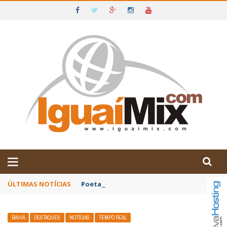
DE IGUAÍ E SUDOESTE DA BAHIA
ÚLTIMAS NOTÍCIAS
Poetas baianos representam o Brasil no XX
BAHIA
DESTAQUES
NOTÍCIAS
TEMPO REAL