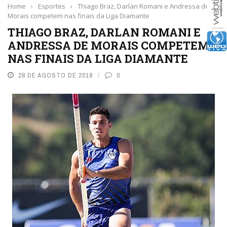
Home
›
Esportes
›
Thiago Braz, Darlan Romani e Andressa de
Morais competem nas finais da Liga Diamante
THIAGO BRAZ, DARLAN ROMANI E
ANDRESSA DE MORAIS COMPETEM
NAS FINAIS DA LIGA DIAMANTE
28 DE AGOSTO DE 2018
0