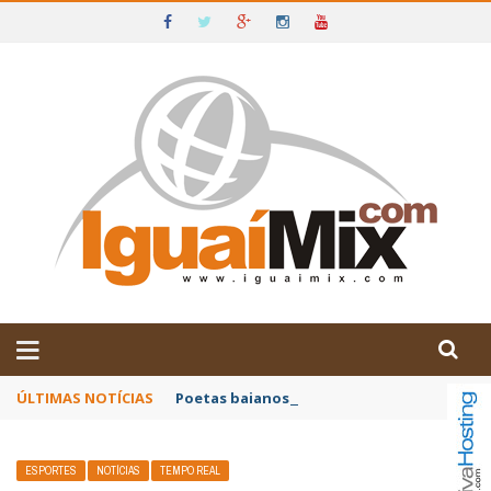
DE IGUAÍ E SUDOESTE DA BAHIA
ÚLTIMAS NOTÍCIAS
Poetas baianos representam o Brasil no XX
ESPORTES
NOTÍCIAS
TEMPO REAL