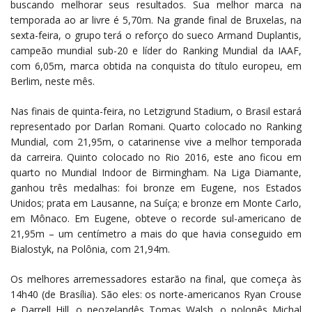
buscando melhorar seus resultados. Sua melhor marca na
temporada ao ar livre é 5,70m. Na grande final de Bruxelas, na
sexta-feira, o grupo terá o reforço do sueco Armand Duplantis,
campeão mundial sub-20 e líder do Ranking Mundial da IAAF,
com 6,05m, marca obtida na conquista do título europeu, em
Berlim, neste mês.
Nas finais de quinta-feira, no Letzigrund Stadium, o Brasil estará
representado por Darlan Romani. Quarto colocado no Ranking
Mundial, com 21,95m, o catarinense vive a melhor temporada
da carreira. Quinto colocado no Rio 2016, este ano ficou em
quarto no Mundial Indoor de Birmingham. Na Liga Diamante,
ganhou três medalhas: foi bronze em Eugene, nos Estados
Unidos; prata em Lausanne, na Suíça; e bronze em Monte Carlo,
em Mônaco. Em Eugene, obteve o recorde sul-americano de
21,95m – um centímetro a mais do que havia conseguido em
Bialostyk, na Polônia, com 21,94m.
Os melhores arremessadores estarão na final, que começa às
14h40 (de Brasília). São eles: os norte-americanos Ryan Crouse
e Darrell Hill, o neozelandês Tomas Walsh, o polonês Michal