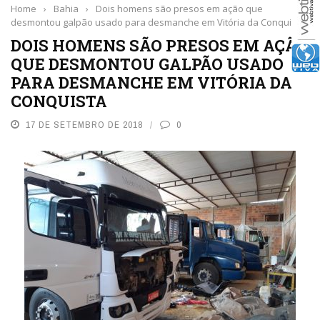
Home
›
Bahia
›
Dois homens são presos em ação que
desmontou galpão usado para desmanche em Vitória da Conquista
DOIS HOMENS SÃO PRESOS EM AÇÃO
QUE DESMONTOU GALPÃO USADO
PARA DESMANCHE EM VITÓRIA DA
CONQUISTA
17 DE SETEMBRO DE 2018
0