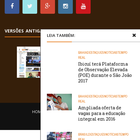
VERSÕES ANTIGAS
LEIA TAMBÉM:
BAHIA
DESTAQUES
NOTÍCIAS
TEMPO
REAL
Ibicuí terá Plataforma
de Observação Elevada
(POE) durante o São João
2017
BAHIA
DESTAQUES
NOTÍCIAS
TEMPO
REAL
Ampliada oferta de
HOME
EQUIPE
O PORTAL
CONTATO
vagas para a educação
integral em 2016
/// WebtivaHOSTING
BRASIL
DESTAQUES
NOTÍCIAS
TEMPO
REAL