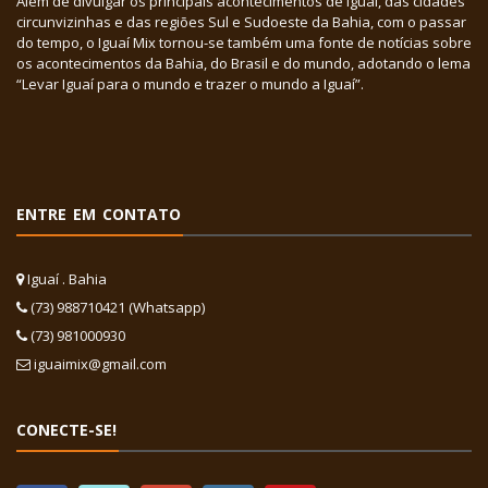
Além de divulgar os principais acontecimentos de Iguaí, das cidades
circunvizinhas e das regiões Sul e Sudoeste da Bahia, com o passar
do tempo, o Iguaí Mix tornou-se também uma fonte de notícias sobre
os acontecimentos da Bahia, do Brasil e do mundo, adotando o lema
“Levar Iguaí para o mundo e trazer o mundo a Iguaí”.
ENTRE EM CONTATO
Iguaí . Bahia
(73) 988710421 (Whatsapp)
(73) 981000930
iguaimix@gmail.com
CONECTE-SE!