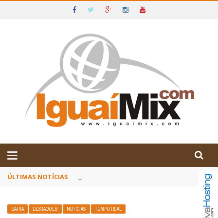
DE IGUAÍ E SUDOESTE DA BAHIA
ÚLTIMAS NOTÍCIAS
Poetas baianos representam o Brasil no XX
BAHIA
DESTAQUES
NOTÍCIAS
TEMPO REAL