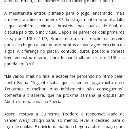
lamenta Bruna, atual número 70 do ranking mundial adulto.
A mesatenista entrou primeiro para o jogo, encarando, mais
uma vez, a chinesa número 37 da listagem internacional adulta
e que também eliminou a brasileira, nas quartas de final, da
disputa pelo título individual. Depois de perder os dois primeiros
sets, por 11/8 e 11/7, Bruna tentou uma reação na terceira
parcial e chegou a abrir quatro pontos de vantagem em cima da
algoz. A diferença no placar, contudo, durou pouco: a chinesa
logo encostou e virou, para fechar o último set em 11/8 e a
partida em 3 x 0.
“Ela variou mais no final e acabei me perdendo no ritmo dela”,
conta Bruna. “A gente sabia que ia ser um jogo muito duro.
Tentamos o melhor, mas infelizmente não conseguimos”,
comenta a brasileira, que na próxima semana já disputa um
Aberto Internacional na Suécia.
Assim, restava a Guilherme Teodoro a responsabilidade de
vencer Wang Chuqin para, ao menos, levar a decisão para o
jogo de duplas. E o início da partida chegou a abrir espaço para