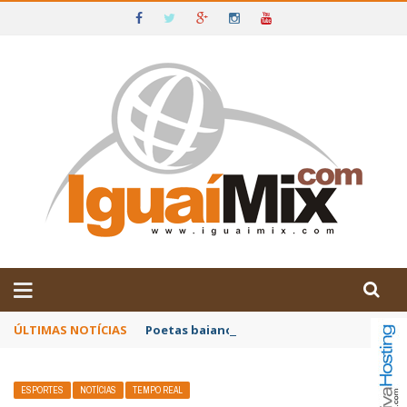
DE IGUAÍ E SUDOESTE DA BAHIA
ÚLTIMAS NOTÍCIAS
Poetas baianos representam o Brasil no XX
ESPORTES
NOTÍCIAS
TEMPO REAL