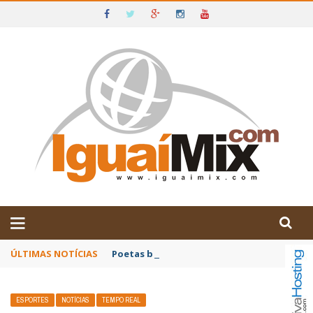
DE IGUAÍ E SUDOESTE DA BAHIA
ÚLTIMAS NOTÍCIAS
Poetas baianos representam o Brasil no XX
ESPORTES
NOTÍCIAS
TEMPO REAL