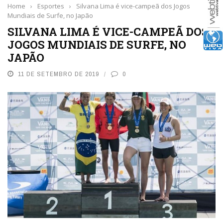
Home
›
Esportes
›
Silvana Lima é vice-campeã dos Jogos
Mundiais de Surfe, no Japão
SILVANA LIMA É VICE-CAMPEÃ DOS
JOGOS MUNDIAIS DE SURFE, NO
JAPÃO
11 DE SETEMBRO DE 2019
0