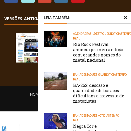
LEIA TAMBÉM:
VERSÕES ANTIGAS
AGENDA
BRASIL
DESTAQUES
NOTÍCIAS
TEMP
REAL
Rio Rock Festival
anuncia primeira edição
com grandes nomes do
metal nacional
BAHIA
DESTAQUES
IGUAÍ
NOTÍCIAS
TEMPO
REAL
BA-262: descaso e
quantidade de buracos
HOME
EQUIPE
O PORTAL
CONTATO
dificultam a travessia de
motoristas
/// WebtivaHOSTING
BAHIA
DESTAQUES
NOTÍCIAS
TEMPO
REAL
Negra Cor e