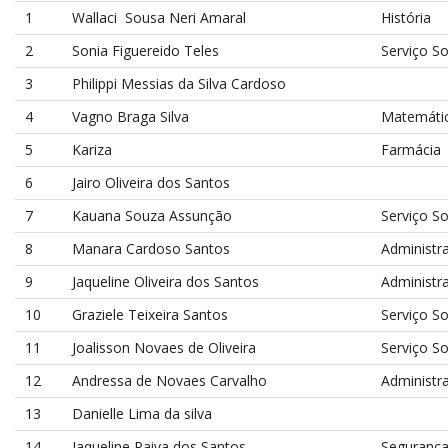
1
Wallaci Sousa Neri Amaral
História
2
Sonia Figuereido Teles
Serviço So
3
Philippi Messias da Silva Cardoso
4
Vagno Braga Silva
Matemáti
5
Kariza
Farmácia
6
Jairo Oliveira dos Santos
7
Kauana Souza Assunção
Serviço So
8
Manara Cardoso Santos
Administr
9
Jaqueline Oliveira dos Santos
Administr
10
Graziele Teixeira Santos
Serviço So
11
Joalisson Novaes de Oliveira
Serviço So
12
Andressa de Novaes Carvalho
Administr
13
Danielle Lima da silva
14
Jaqueline Paiva dos Santos
Segurança