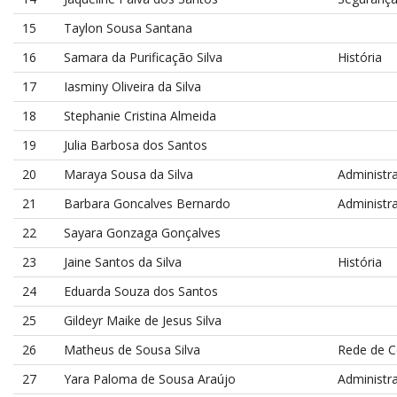
15
Taylon Sousa Santana
16
Samara da Purificação Silva
História
17
Iasminy Oliveira da Silva
18
Stephanie Cristina Almeida
19
Julia Barbosa dos Santos
20
Maraya Sousa da Silva
Administr
21
Barbara Goncalves Bernardo
Administr
22
Sayara Gonzaga Gonçalves
23
Jaine Santos da Silva
História
24
Eduarda Souza dos Santos
25
Gildeyr Maike de Jesus Silva
26
Matheus de Sousa Silva
Rede de 
27
Yara Paloma de Sousa Araújo
Administr