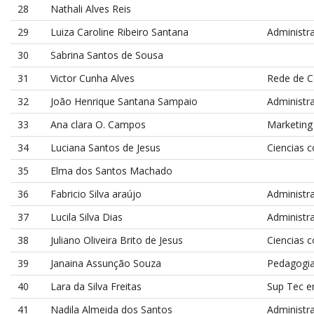
28
Nathali Alves Reis
29
Luiza Caroline Ribeiro Santana
Administr
30
Sabrina Santos de Sousa
31
Victor Cunha Alves
Rede de 
32
João Henrique Santana Sampaio
Administr
33
Ana clara O. Campos
Marketing
34
Luciana Santos de Jesus
Ciencias c
35
Elma dos Santos Machado
36
Fabricio Silva araújo
Administr
37
Lucila Silva Dias
Administr
38
Juliano Oliveira Brito de Jesus
Ciencias c
39
Janaina Assunção Souza
Pedagogi
40
Lara da Silva Freitas
Sup Tec e
41
Nadila Almeida dos Santos
Administr