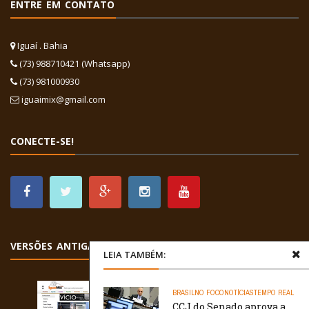
ENTRE EM CONTATO
Iguaí . Bahia
(73) 988710421 (Whatsapp)
(73) 981000930
iguaimix@gmail.com
CONECTE-SE!
VERSÕES ANTIGAS
LEIA TAMBÉM:
BRASIL
NO FOCO
NOTÍCIAS
TEMPO REAL
CCJ do Senado aprova a