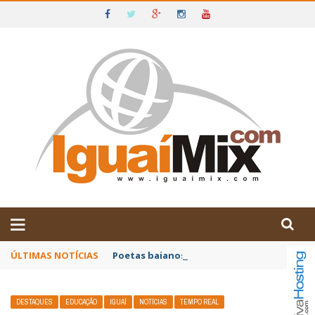
DE IGUAÍ E SUDOESTE DA BAHIA
ÚLTIMAS NOTÍCIAS
Poetas baianos representam o Brasil no XX
DESTAQUES
EDUCAÇÃO
IGUAÍ
NOTÍCIAS
TEMPO REAL