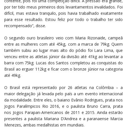
contente, pois foi uma competição difícil. A pressão era grande,
por ter tido meus primeiros dois levantamentos invalidados. Foi
difícil, mas estava tranquilo, pois havia trabalhado exatamente
para esse resultado. Estou feliz por todo o trabalho ter sido
recompensado”, disse.
O segundo ouro brasileiro veio com Maria Rizonaide, campeã
entre as mulheres com até 45kg, com a marca de 79kg. Quem
também subiu ao lugar mais alto do pódio foi Lara Lima, que
venceu entre as atletas júnior da divisão até 41kg ao levantar a
barra com 75kg. Lucas dos Santos completou as conquistas do
Brasil ao erguer 112kg e ficar com o bronze júnior na categoria
até 49kg.
O Brasil está representado por 26 atletas na Colômbia – a
maior delegação já levada pelo país a um evento internacional
da modalidade. Entre eles, o baiano Evânio Rodrigues, prata nos
Jogos Paralímpicos Rio 2016, e o paulista Bruno Carra, prata
nos Jogos Parapan-Americanos de 2011 e 2015. Ainda estarão
presentes a paulista Mariana D’Andrea e a paranaense Marcia
Menezes, ambas medalhistas em mundiais.