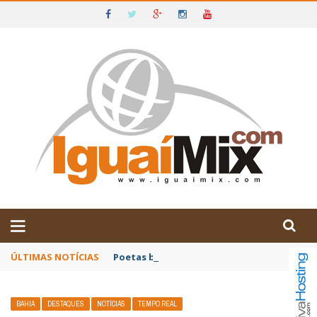
DE IGUAÍ E SUDOESTE DA BAHIA
ÚLTIMAS NOTÍCIAS
Poetas baianos representam o Brasil no XX
BAHIA
DESTAQUES
NOTÍCIAS
TEMPO REAL