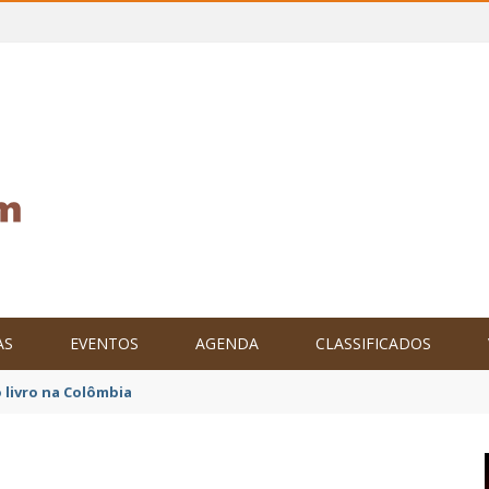
AS
EVENTOS
AGENDA
CLASSIFICADOS
tam o Brasil no XXIV Parlamento Internacional de Escritores, na C