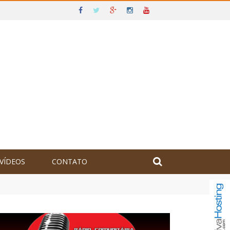
VÍDEOS
CONTATO
olômbia