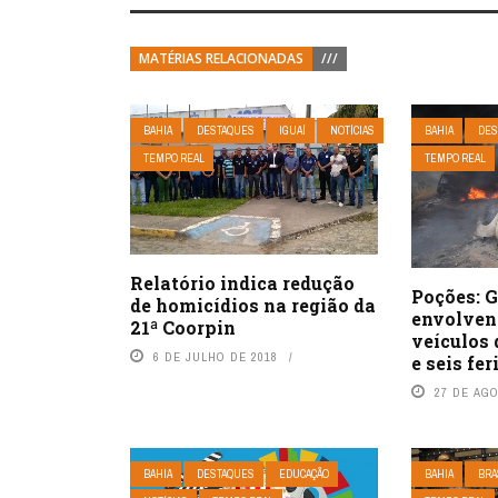
MATÉRIAS RELACIONADAS
///
BAHIA
DESTAQUES
IGUAÍ
NOTÍCIAS
BAHIA
DES
TEMPO REAL
TEMPO REAL
Relatório indica redução
Poções: 
de homicídios na região da
envolven
21ª Coorpin
veículos 
6 DE JULHO DE 2018
e seis fer
27 DE AG
BAHIA
DESTAQUES
EDUCAÇÃO
BAHIA
BRA