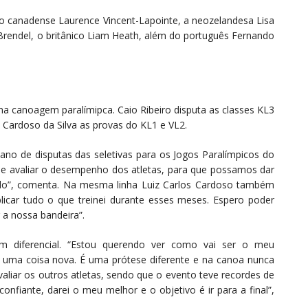
o canadense Laurence Vincent-Lapointe, a neozelandesa Lisa
rendel, o britânico Liam Heath, além do português Fernando
 na canoagem paralímipca. Caio Ribeiro disputa as classes KL3
os Cardoso da Silva as provas do KL1 e VL2.
ano de disputas das seletivas para os Jogos Paralímpicos do
e avaliar o desempenho dos atletas, para que possamos dar
ndo”, comenta. Na mesma linha Luiz Carlos Cardoso também
licar tudo o que treinei durante esses meses. Espero poder
 a nossa bandeira”.
um diferencial. “Estou querendo ver como vai ser o meu
uma coisa nova. É uma prótese diferente e na canoa nunca
valiar os outros atletas, sendo que o evento teve recordes de
onfiante, darei o meu melhor e o objetivo é ir para a final”,