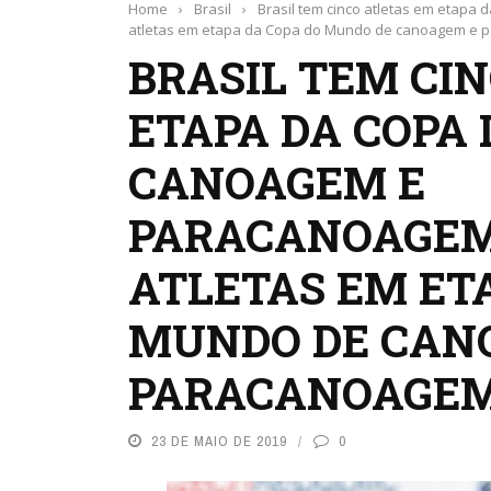
Home
›
Brasil
›
Brasil tem cinco atletas em etap
atletas em etapa da Copa do Mundo de canoagem e
BRASIL TEM CI
ETAPA DA COPA
CANOAGEM E
PARACANOAGEM
ATLETAS EM ET
MUNDO DE CAN
PARACANOAGE
23 DE MAIO DE 2019
0