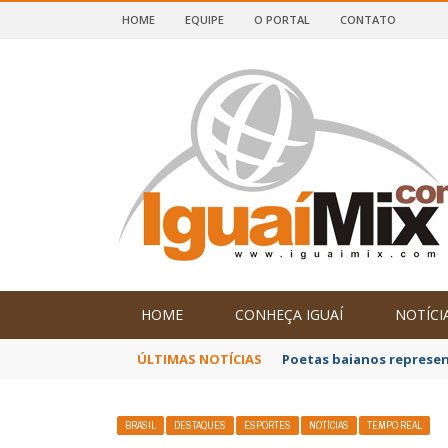
HOME
EQUIPE
O PORTAL
CONTATO
DE IGUAÍ E SUDOESTE DA BAHIA
HOME
CONHEÇA IGUAÍ
NOTÍCI
ÚLTIMAS NOTÍCIAS
Poetas baianos represen
BRASIL
DESTAQUES
ESPORTES
NOTÍCIAS
TEMPO REAL