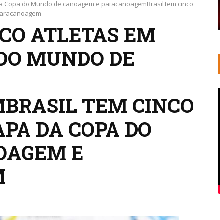
a da Copa do Mundo de canoagem e paracanoagemBrasil tem cinco
 paracanoagem
NCO ATLETAS EM
 DO MUNDO DE
BRASIL TEM CINCO
APA DA COPA DO
OAGEM E
M