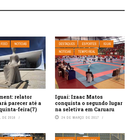
 FOCO
NOTÍCIAS
DESTAQUES
ESPORTES
IGUAÍ
NOTÍCIAS
TEMPO REAL
ent: relator
Iguaí: Izaac Matos
rá parecer até a
conquista o segundo lugar
uinta-feira(7)
na seletiva em Caruaru
L DE 2016
24 DE MARÇO DE 2017