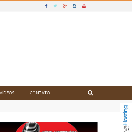
VÍDEOS
CONTATO
olômbia