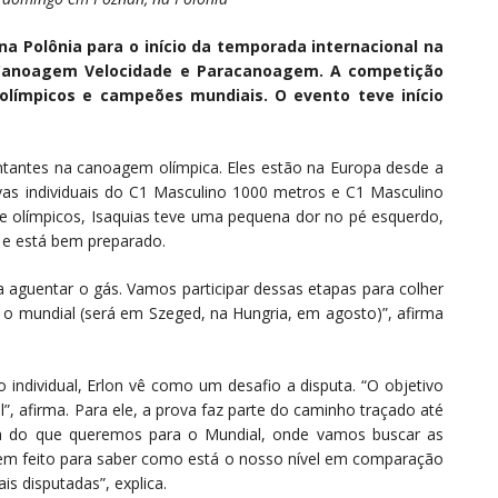
na Polônia para o início da temporada internacional na
 Canoagem Velocidade e Paracanoagem. A competição
olímpicos e campeões mundiais. O evento teve início
ntantes na canoagem olímpica. Eles estão na Europa desde a
s individuais do C1 Masculino 1000 metros e C1 Masculino
e olímpicos, Isaquias teve uma pequena dor no pé esquerdo,
s e está bem preparado.
aguentar o gás. Vamos participar dessas etapas para colher
a o mundial (será em Szeged, na Hungria, em agosto)”, afirma
ndividual, Erlon vê como um desafio a disputa. “O objetivo
el”, afirma. Para ele, a prova faz parte do caminho traçado até
ia do que queremos para o Mundial, onde vamos buscar as
em feito para saber como está o nosso nível em comparação
s disputadas”, explica.