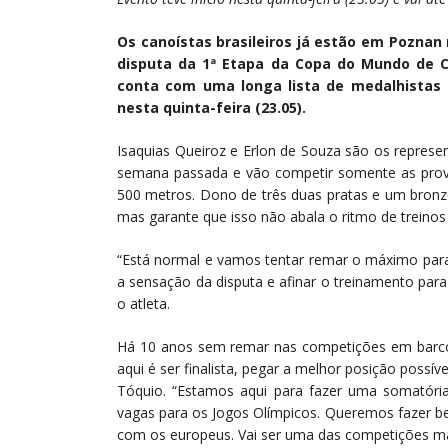
Os canoístas brasileiros já estão em Poznan 
disputa da 1ª Etapa da Copa do Mundo de
conta com uma longa lista de medalhistas 
nesta quinta-feira (23.05).
Isaquias Queiroz e Erlon de Souza são os represe
semana passada e vão competir somente as prova
500 metros. Dono de três duas pratas e um bronz
mas garante que isso não abala o ritmo de treino
“Está normal e vamos tentar remar o máximo para 
a sensação da disputa e afinar o treinamento par
o atleta.
Há 10 anos sem remar nas competições em barco i
aqui é ser finalista, pegar a melhor posição possív
Tóquio. “Estamos aqui para fazer uma somatór
vagas para os Jogos Olímpicos. Queremos fazer b
com os europeus. Vai ser uma das competições mai