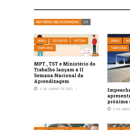
MATÉRIAS RELACIONADAS
///
BRASIL
DESTAQUES
NOTÍCIAS
BRASIL
NO
TEMPO REAL
TEMPO REAL
MPT , TST e Ministério do
Trabalho lançam a II
Semana Nacional da
Aprendizagem
Impeachm
2 DE JUNHO DE 2017
apresenta
próxima q
2 DE ABRI