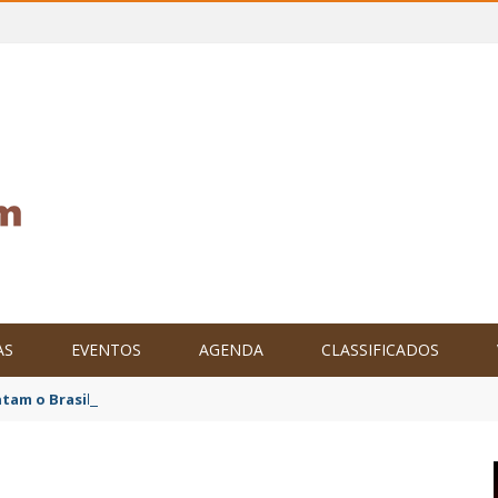
AS
EVENTOS
AGENDA
CLASSIFICADOS
tam o Brasil no XXIV Parlamento Internacional de Escritores, na C