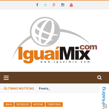
DE IGUAÍ E SUDOESTE DA BAHIA
ÚLTIMAS NOTÍCIAS
Poetas baianos representam o Brasil no XX
BAHIA
DESTAQUES
NOTÍCIAS
TEMPO REAL