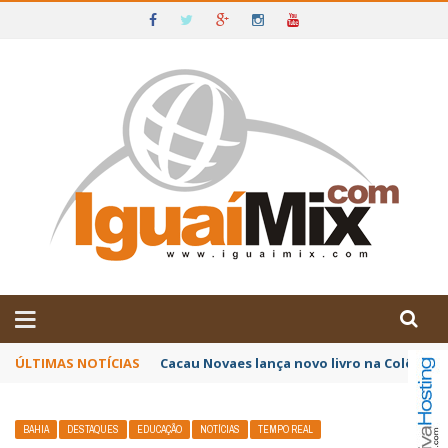
DE IGUAÍ E SUDOESTE DA BAHIA
ÚLTIMAS NOTÍCIAS
Poetas baianos representam o Brasil no XX
BAHIA
DESTAQUES
EDUCAÇÃO
NOTÍCIAS
TEMPO REAL