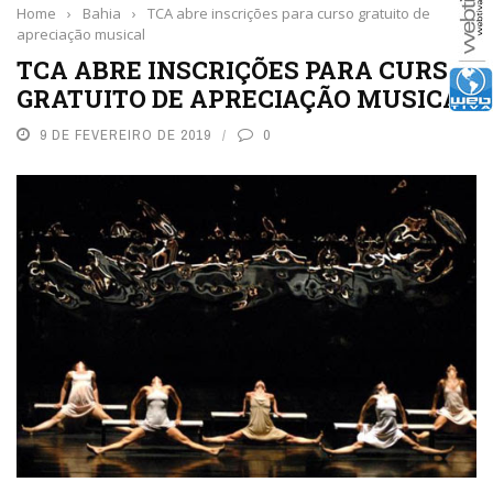
Home
›
Bahia
›
TCA abre inscrições para curso gratuito de
apreciação musical
TCA ABRE INSCRIÇÕES PARA CURSO
GRATUITO DE APRECIAÇÃO MUSICAL
9 DE FEVEREIRO DE 2019
0