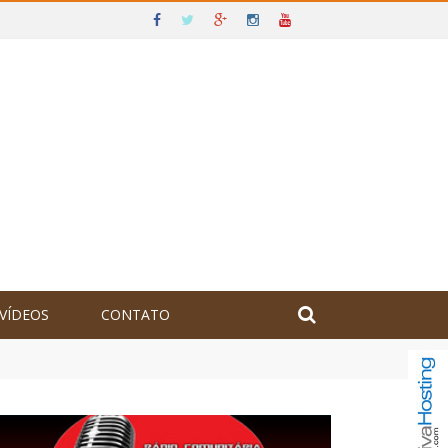
VÍDEOS
CONTATO
olômbia