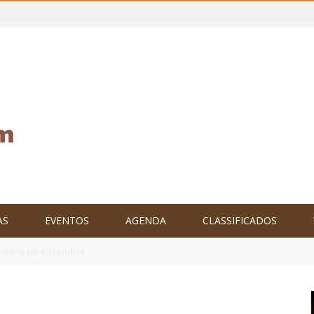
AS
EVENTOS
AGENDA
CLASSIFICADOS
tam o Brasil no XXIV Parlamento Internacional de Escritores, na C