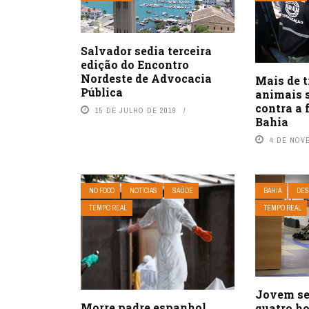
Salvador sedia terceira
edição do Encontro
Nordeste de Advocacia
Mais de t
Pública
animais 
contra a 
15 DE JULHO DE 2019
Bahia
4 DE NOV
NO FOCO
NOTÍCIAS
SAÚDE
BAHIA
DES
TEMPO REAL
TEMPO REAL
Jovem se
Morre padre espanhol
quatro ho