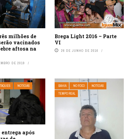
rês milhões de
Brega Light 2016 – Parte
serão vacinados
VI
febre aftosa na
26 DE JUNHO DE 2016
EMBRO DE 2019
TAQUES
NOTÍCIAS
BAHIA
NO FOCO
NOTÍCIAS
TEMPO REAL
 entrega após
ras de