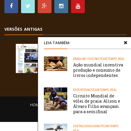
VERSÕES ANTIGAS
LEIA TAMBÉM:
BRASIL
NO FOCO
NOTÍCIAS
TEMPO REAL
Ação mundial incentiva
produção e consumo de
livros independentes
ESPORTES
NOTÍCIAS
TEMPO REAL
Circuito Mundial de
vôlei de praia: Alison e
HOME
EQUIPE
O PORTAL
CONTATO
Álvaro Filho avançam
para a semifinal
/// WebtivaHOSTING
DESTAQUES
IGUAÍ
NOTÍCIAS
TEMPO
REAL