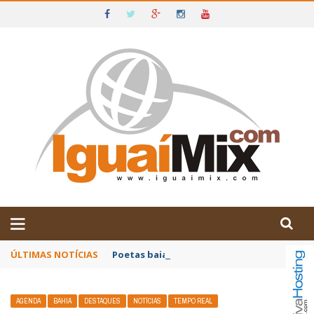
DE IGUAÍ E SUDOESTE DA BAHIA
ÚLTIMAS NOTÍCIAS
Poetas baianos representam o Brasil no XX
AGENDA
BAHIA
DESTAQUES
NOTÍCIAS
TEMPO REAL