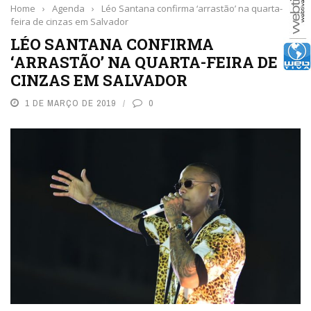
Home
›
Agenda
›
Léo Santana confirma ‘arrastão’ na quarta-
feira de cinzas em Salvador
LÉO SANTANA CONFIRMA
‘ARRASTÃO’ NA QUARTA-FEIRA DE
CINZAS EM SALVADOR
1 DE MARÇO DE 2019
0