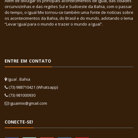
Além de divulgar os principais acontecimentos de Iguaí, das cidades
circunvizinhas e das regiões Sul e Sudoeste da Bahia, com o passar
do tempo, o Iguaí Mix tornou-se também uma fonte de notícias sobre
os acontecimentos da Bahia, do Brasil e do mundo, adotando o lema
“Levar Iguaí para o mundo e trazer o mundo a Iguaí”.
ENTRE EM CONTATO
Iguaí . Bahia
(73) 988710421 (Whatsapp)
(73) 981000930
iguaimix@gmail.com
CONECTE-SE!