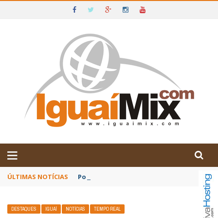
DE IGUAÍ E SUDOESTE DA BAHIA
ÚLTIMAS NOTÍCIAS
Poetas baianos representam o Brasil no XX
DESTAQUES
IGUAÍ
NOTÍCIAS
TEMPO REAL