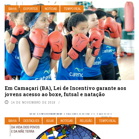
BAHIA
ESPORTES
NOTÍCIAS
TEMPO REAL
Em Camaçari (BA), Lei de Incentivo garante aos
jovens acesso ao boxe, futsal e natação
14 DE NOVEMBRO DE 2018
BAHIA
DESTAQUES
IGUAÍ
NOTÍCIAS
RELIGIÃO
TEMPO REAL