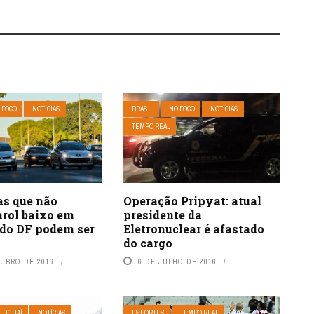
 FOCO
NOTÍCIAS
BRASIL
NO FOCO
NOTÍCIAS
TEMPO REAL
as que não
Operação Pripyat: atual
arol baixo em
presidente da
 do DF podem ser
Eletronuclear é afastado
s
do cargo
TUBRO DE 2016
6 DE JULHO DE 2016
IGUAÍ
NOTÍCIAS
ESPORTES
TEMPO REAL