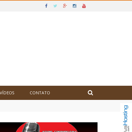
VÍDEOS
CONTATO
olômbia