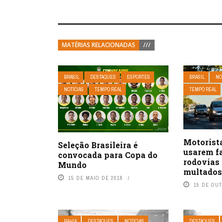
MATÉRIAS RELACIONADAS
///
BRASIL
DESTAQUES
ESPORTES
BRASIL
NO
NOTÍCIAS
TEMPO REAL
TEMPO REAL
Motorist
Seleção Brasileira é
usarem f
convocada para Copa do
rodovias
Mundo
multado
15 DE MAIO DE 2018
15 DE OU
BAHIA
DESTAQUES
NOTÍCIAS
DESTAQUES