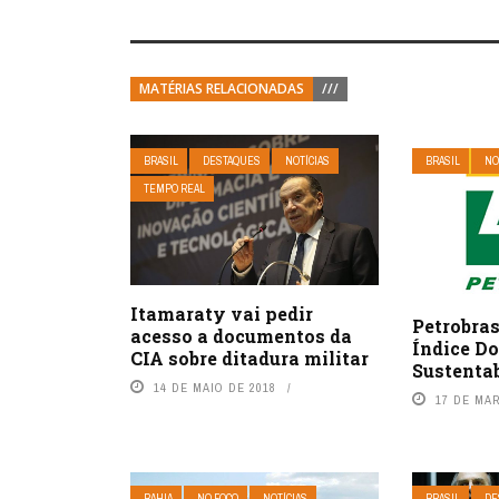
MATÉRIAS RELACIONADAS
///
BRASIL
DESTAQUES
NOTÍCIAS
BRASIL
NO
TEMPO REAL
Itamaraty vai pedir
Petrobras
acesso a documentos da
Índice D
CIA sobre ditadura militar
Sustenta
14 DE MAIO DE 2018
17 DE MA
BAHIA
NO FOCO
NOTÍCIAS
BRASIL
DE