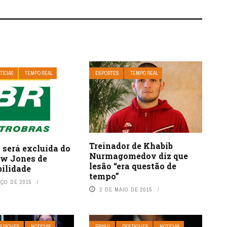
TÍCIAS
TEMPO REAL
ESPORTES
TEMPO REAL
Treinador de Khabib
 será excluída do
Nurmagomedov diz que
ow Jones de
lesão “era questão de
bilidade
tempo”
RÇO DE 2015
2 DE MAIO DE 2015
STAQUES
NOTÍCIAS
BRASIL
DESTAQUES
NOTÍCIAS