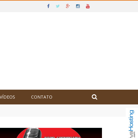
VÍDEOS
CONTATO
olômbia