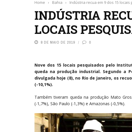
Home
›
Bahia
›
Indústria recua em 9 dos 15 locais
INDÚSTRIA RECU
LOCAIS PESQUIS
8 DE MAIO DE 2019
0
Nove dos 15 locais pesquisados pelo Institut
queda na produção industrial. Segundo a Pe
divulgada hoje (8), no Rio de Janeiro, os rec
(-10,1%).
Também tiveram queda na produção Mato Grosso
(-1,7%), São Paulo (-1,3%) e Amazonas (-0,5%).