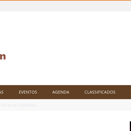
AS
EVENTOS
AGENDA
CLASSIFICADOS
tam o Brasil no XXIV Parlamento Internacional de Escritores, na C