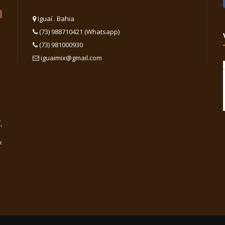
Iguaí . Bahia
(73) 988710421 (Whatsapp)
(73) 981000930
iguaimix@gmail.com
,
x