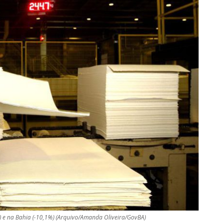
) e na Bahia (-10,1%) (Arquivo/Amanda Oliveira/GovBA)