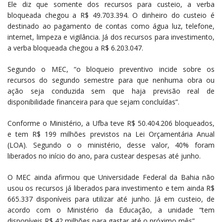
Ele diz que somente dos recursos para custeio, a verba
bloqueada chegou a R$ 49.703.394. O dinheiro do custeio é
destinado ao pagamento de contas como água luz, telefone,
internet, limpeza e vigilância. Já dos recursos para investimento,
a verba bloqueada chegou a R$ 6.203.047.
Segundo o MEC, “o bloqueio preventivo incide sobre os
recursos do segundo semestre para que nenhuma obra ou
ação seja conduzida sem que haja previsão real de
disponibilidade financeira para que sejam concluídas”.
Conforme o Ministério, a Ufba teve R$ 50.404.206 bloqueados,
e tem R$ 199 milhões previstos na Lei Orçamentária Anual
(LOA). Segundo o o ministério, desse valor, 40% foram
liberados no início do ano, para custear despesas até junho.
O MEC ainda afirmou que Universidade Federal da Bahia não
usou os recursos já liberados para investimento e tem ainda R$
665.337 disponíveis para utilizar até junho. Já em custeio, de
acordo com o Ministério da Educação, a unidade “tem
disponíveis R$ 42 milhões para gastar até o próximo mês”.