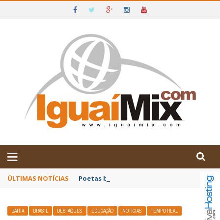
DE IGUAÍ E SUDOESTE DA BAHIA
ÚLTIMAS NOTÍCIAS
Poetas baianos representam o Brasil no XX
BAHIA
BRASIL
DESTAQUES
EDUCAÇÃO
NOTÍCIAS
TEMPO REAL