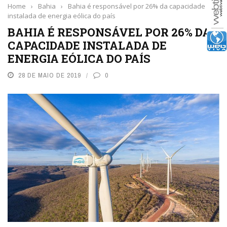
Home
›
Bahia
›
Bahia é responsável por 26% da capacidade
instalada de energia eólica do país
BAHIA É RESPONSÁVEL POR 26% DA
CAPACIDADE INSTALADA DE
ENERGIA EÓLICA DO PAÍS
28 DE MAIO DE 2019
0