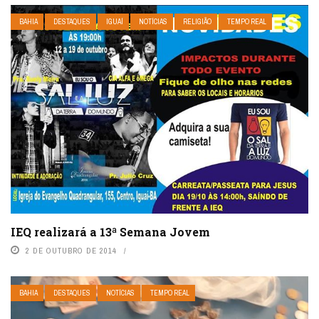
BAHIA
DESTAQUES
IGUAÍ
NOTÍCIAS
RELIGIÃO
TEMPO REAL
IEQ realizará a 13ª Semana Jovem
2 DE OUTUBRO DE 2014
BAHIA
DESTAQUES
NOTÍCIAS
TEMPO REAL