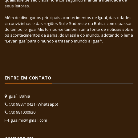
qualidade de seu trabalho e conseguindo manter a fidelidade de
seus leitores.
Além de divulgar os principais acontecimentos de Iguaí, das cidades
circunvizinhas e das regiões Sul e Sudoeste da Bahia, com o passar
do tempo, o Iguaí Mix tornou-se também uma fonte de notícias sobre
os acontecimentos da Bahia, do Brasil e do mundo, adotando o lema
“Levar Iguaí para o mundo e trazer o mundo a Iguaí”.
ENTRE EM CONTATO
Iguaí . Bahia
(73) 988710421 (Whatsapp)
(73) 981000930
iguaimix@gmail.com