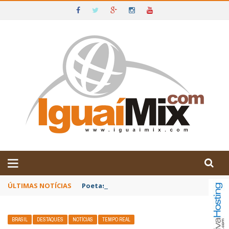
DE IGUAÍ E SUDOESTE DA BAHIA
ÚLTIMAS NOTÍCIAS
Poetas baianos representam o Brasil no XX
BRASIL
DESTAQUES
NOTÍCIAS
TEMPO REAL