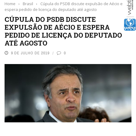
Home
›
Brasil
›
Cúpula do PSDB discute expulsão de Aécio e
espera pedido de licença do deputado até agosto
CÚPULA DO PSDB DISCUTE
EXPULSÃO DE AÉCIO E ESPERA
PEDIDO DE LICENÇA DO DEPUTADO
ATÉ AGOSTO
9 DE JULHO DE 2019
0