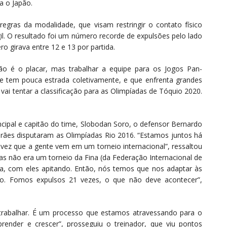
ra o Japão.
egras da modalidade, que visam restringir o contato físico
gil. O resultado foi um número recorde de expulsões pelo lado
o girava entre 12 e 13 por partida.
o é o placar, mas trabalhar a equipe para os Jogos Pan-
e tem pouca estrada coletivamente, e que enfrenta grandes
 vai tentar a classificação para as Olimpíadas de Tóquio 2020.
ncipal e capitão do time, Slobodan Soro, o defensor Bernardo
rães disputaram as Olimpíadas Rio 2016. “Estamos juntos há
ez que a gente vem em um torneio internacional”, ressaltou
as não era um torneio da Fina (da Federação Internacional de
ja, com eles apitando. Então, nós temos que nos adaptar às
to. Fomos expulsos 21 vezes, o que não deve acontecer”,
abalhar. É um processo que estamos atravessando para o
ender e crescer”, prosseguiu o treinador, que viu pontos