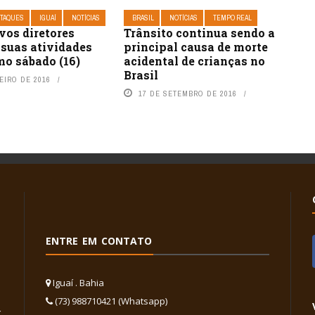
TAQUES
IGUAÍ
NOTÍCIAS
BRASIL
NOTÍCIAS
TEMPO REAL
vos diretores
Trânsito continua sendo a
 suas atividades
principal causa de morte
mo sábado (16)
acidental de crianças no
Brasil
EIRO DE 2016
17 DE SETEMBRO DE 2016
ENTRE EM CONTATO
Iguaí . Bahia
(73) 988710421 (Whatsapp)
,