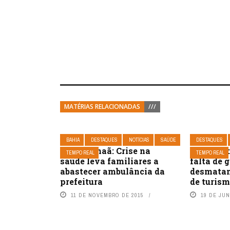
MATÉRIAS RELACIONADAS
///
BAHIA
DESTAQUES
NOTÍCIAS
SAÚDE
DESTAQUES
Nova Canaã: Crise na
Sudoeste
TEMPO REAL
TEMPO REAL
saúde leva familiares a
falta de 
abastecer ambulância da
desmatam
prefeitura
de turism
11 DE NOVEMBRO DE 2015
19 DE JU