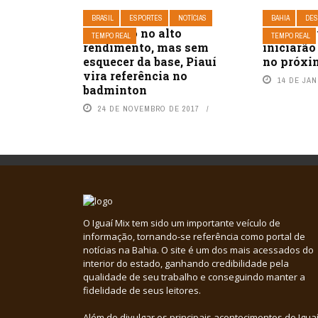
BRASIL
ESPORTES
NOTÍCIAS
BAHIA
DES
Com foco no alto
CEDC: No
TEMPO REAL
TEMPO REAL
rendimento, mas sem
iniciarão
esquecer da base, Piauí
no próxi
vira referência no
14 DE JAN
badminton
24 DE NOVEMBRO DE 2017
O Iguaí Mix tem sido um importante veículo de
informação, tornando-se referência como portal de
notícias na Bahia. O site é um dos mais acessados do
interior do estado, ganhando credibilidade pela
qualidade de seu trabalho e conseguindo manter a
fidelidade de seus leitores.
Além de divulgar os principais acontecimentos de Iguaí