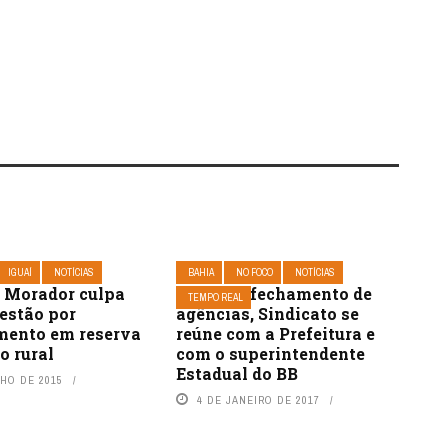
IGUAÍ
NOTÍCIAS
BAHIA
NO FOCO
NOTÍCIAS
: Morador culpa
Contra o fechamento de
TEMPO REAL
gestão por
agências, Sindicato se
ento em reserva
reúne com a Prefeitura e
o rural
com o superintendente
Estadual do BB
NHO DE 2015
4 DE JANEIRO DE 2017