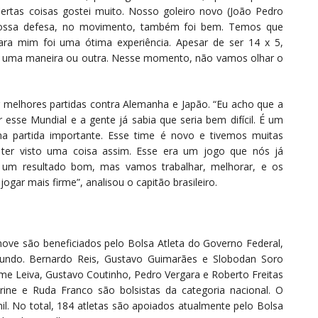
“Certas coisas gostei muito. Nosso goleiro novo (João Pedro
ossa defesa, no movimento, também foi bem. Temos que
ara mim foi uma ótima experiência. Apesar de ser 14 x 5,
e uma maneira ou outra. Nesse momento, não vamos olhar o
r melhores partidas contra Alemanha e Japão. “Eu acho que a
r esse Mundial e a gente já sabia que seria bem difícil. É um
ma partida importante. Esse time é novo e tivemos muitas
e ter visto uma coisa assim. Esse era um jogo que nós já
 um resultado bom, mas vamos trabalhar, melhorar, e os
ogar mais firme”, analisou o capitão brasileiro.
ve são beneficiados pelo Bolsa Atleta do Governo Federal,
mundo. Bernardo Reis, Gustavo Guimarães e Slobodan Soro
rme Leiva, Gustavo Coutinho, Pedro Vergara e Roberto Freitas
rine e Ruda Franco são bolsistas da categoria nacional. O
il. No total, 184 atletas são apoiados atualmente pelo Bolsa