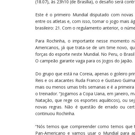
(18.07), às 23h10 (de Brasília), o desafio será cont
Este é o primeiro Mundial disputado com novas r
entre os atletas e, com isso, tornar o jogo mais á
brasileiro: 21. Com o regulamento anterior, o númer
Para Rochinha, o importante nesse momento nã
Americanos, já que trata-se de um time novo, qu
forças do esporte neste Mundial. No Peru, o Brasil
O campeão garante vaga para os Jogos do Japão.
Do grupo que está na Coreia, apenas o goleiro pri
Reis e os atacantes Ruda Franco e Gustavo Guima
mais ou menos umas três semanas e é a primeira v
o treinador. “Jogamos a Copa Uana, em janeiro, m
Natação, que rege os esportes aquáticos), ou se
novas regras. Não é questão de errado ou cer
continuou Rochinha.
“Nós temos que compreender como temos que tr
Pan-Americano e vamos usar o Mundial para apr