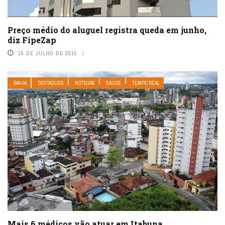
Preço médio do aluguel registra queda em junho,
diz FipeZap
15 DE JULHO DE 2015
BAHIA
DESTAQUES
NOTÍCIAS
SAÚDE
TEMPO REAL
Mais 6 médicos vão atuar em Itabuna