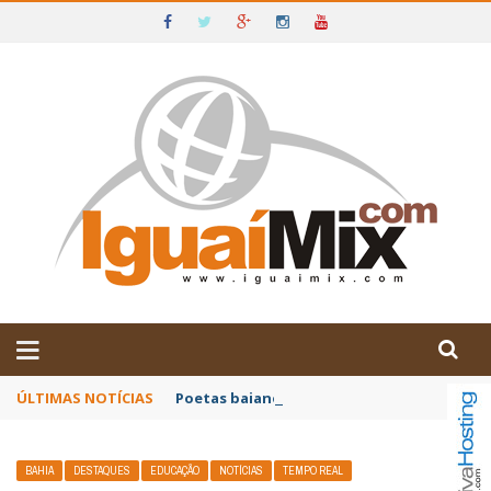
DE IGUAÍ E SUDOESTE DA BAHIA
ÚLTIMAS NOTÍCIAS
Poetas baianos representam o Brasil no XX
BAHIA
DESTAQUES
EDUCAÇÃO
NOTÍCIAS
TEMPO REAL