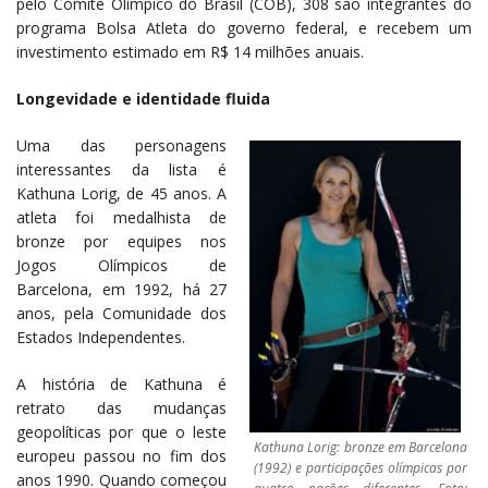
pelo Comitê Olímpico do Brasil (COB), 308 são integrantes do
programa Bolsa Atleta do governo federal, e recebem um
investimento estimado em R$ 14 milhões anuais.
Longevidade e identidade fluida
Uma das personagens
interessantes da lista é
Kathuna Lorig, de 45 anos. A
atleta foi medalhista de
bronze por equipes nos
Jogos Olímpicos de
Barcelona, em 1992, há 27
anos, pela Comunidade dos
Estados Independentes.
A história de Kathuna é
retrato das mudanças
geopolíticas por que o leste
Kathuna Lorig: bronze em Barcelona
europeu passou no fim dos
(1992) e participações olímpicas por
anos 1990. Quando começou