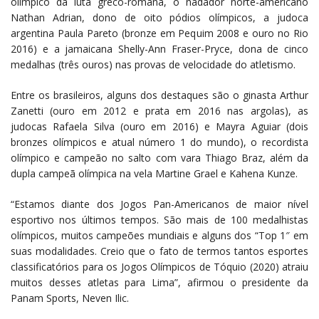
olímpico da luta greco-romana, o nadador norte-americano
Nathan Adrian, dono de oito pódios olímpicos, a judoca
argentina Paula Pareto (bronze em Pequim 2008 e ouro no Rio
2016) e a jamaicana Shelly-Ann Fraser-Pryce, dona de cinco
medalhas (três ouros) nas provas de velocidade do atletismo.
Entre os brasileiros, alguns dos destaques são o ginasta Arthur
Zanetti (ouro em 2012 e prata em 2016 nas argolas), as
judocas Rafaela Silva (ouro em 2016) e Mayra Aguiar (dois
bronzes olímpicos e atual número 1 do mundo), o recordista
olímpico e campeão no salto com vara Thiago Braz, além da
dupla campeã olímpica na vela Martine Grael e Kahena Kunze.
“Estamos diante dos Jogos Pan-Americanos de maior nível
esportivo nos últimos tempos. São mais de 100 medalhistas
olímpicos, muitos campeões mundiais e alguns dos “Top 1″ em
suas modalidades. Creio que o fato de termos tantos esportes
classificatórios para os Jogos Olímpicos de Tóquio (2020) atraiu
muitos desses atletas para Lima”, afirmou o presidente da
Panam Sports, Neven Ilic.