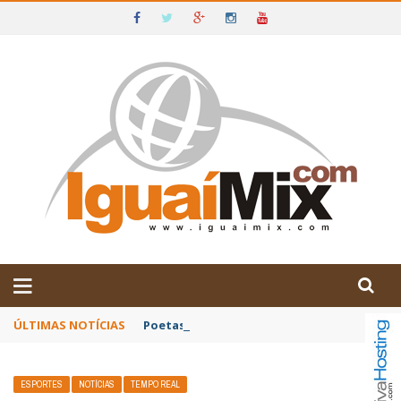
DE IGUAÍ E SUDOESTE DA BAHIA
ÚLTIMAS NOTÍCIAS
Poetas baianos representam o Brasil no XX
ESPORTES
NOTÍCIAS
TEMPO REAL