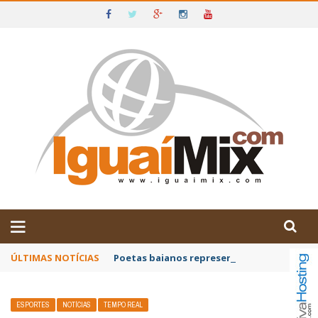
DE IGUAÍ E SUDOESTE DA BAHIA
ÚLTIMAS NOTÍCIAS
Poetas baianos representam o Brasil no XX
ESPORTES
NOTÍCIAS
TEMPO REAL