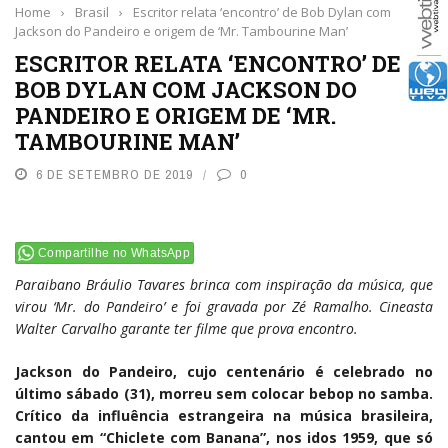
Home
›
Brasil
›
Escritor relata ‘encontro’ de Bob Dylan com
Jackson do Pandeiro e origem de ‘Mr. Tambourine Man’
ESCRITOR RELATA ‘ENCONTRO’ DE
BOB DYLAN COM JACKSON DO
PANDEIRO E ORIGEM DE ‘MR.
TAMBOURINE MAN’
6 DE SETEMBRO DE 2019
0
Compartilhe no WhatsApp
Paraibano Bráulio Tavares brinca com inspiração da música, que
virou ‘Mr. do Pandeiro’ e foi gravada por Zé Ramalho. Cineasta
Walter Carvalho garante ter filme que prova encontro.
Jackson do Pandeiro, cujo centenário é celebrado no
último sábado (31), morreu sem colocar bebop no samba.
Crítico da influência estrangeira na música brasileira,
cantou em “Chiclete com Banana”, nos idos 1959, que só