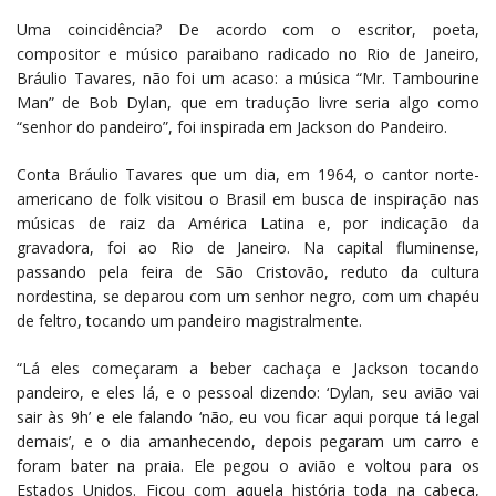
Uma coincidência? De acordo com o escritor, poeta,
compositor e músico paraibano radicado no Rio de Janeiro,
Bráulio Tavares, não foi um acaso: a música “Mr. Tambourine
Man” de Bob Dylan, que em tradução livre seria algo como
“senhor do pandeiro”, foi inspirada em Jackson do Pandeiro.
Conta Bráulio Tavares que um dia, em 1964, o cantor norte-
americano de folk visitou o Brasil em busca de inspiração nas
músicas de raiz da América Latina e, por indicação da
gravadora, foi ao Rio de Janeiro. Na capital fluminense,
passando pela feira de São Cristovão, reduto da cultura
nordestina, se deparou com um senhor negro, com um chapéu
de feltro, tocando um pandeiro magistralmente.
“Lá eles começaram a beber cachaça e Jackson tocando
pandeiro, e eles lá, e o pessoal dizendo: ‘Dylan, seu avião vai
sair às 9h’ e ele falando ‘não, eu vou ficar aqui porque tá legal
demais’, e o dia amanhecendo, depois pegaram um carro e
foram bater na praia. Ele pegou o avião e voltou para os
Estados Unidos. Ficou com aquela história toda na cabeça,