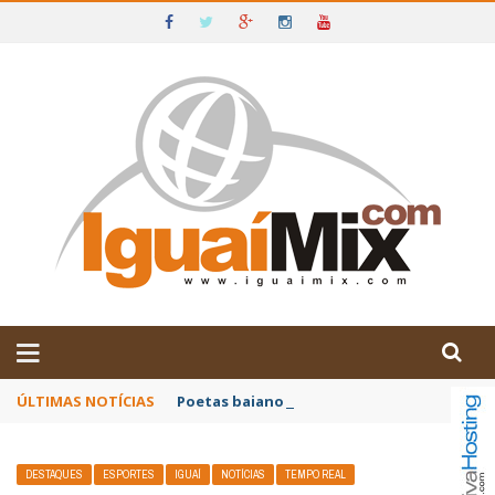
DE IGUAÍ E SUDOESTE DA BAHIA
ÚLTIMAS NOTÍCIAS
Poetas baianos representam o Brasil no XX
DESTAQUES
ESPORTES
IGUAÍ
NOTÍCIAS
TEMPO REAL