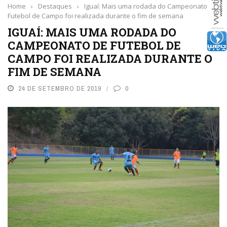
Home
›
Destaques
›
Iguaí: Mais uma rodada do Campeonato de
Futebol de Campo foi realizada durante o fim de semana
IGUAÍ: MAIS UMA RODADA DO
CAMPEONATO DE FUTEBOL DE
CAMPO FOI REALIZADA DURANTE O
FIM DE SEMANA
24 DE SETEMBRO DE 2019
0