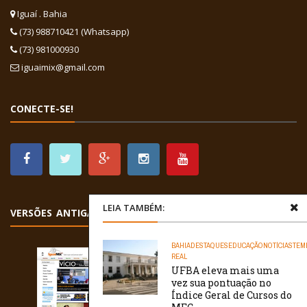
Iguaí . Bahia
(73) 988710421 (Whatsapp)
(73) 981000930
iguaimix@gmail.com
CONECTE-SE!
LEIA TAMBÉM:
VERSÕES ANTIGAS
BAHIA
DESTAQUES
EDUCAÇÃO
NOTÍCIAS
TEM
REAL
UFBA eleva mais uma
vez sua pontuação no
Índice Geral de Cursos do