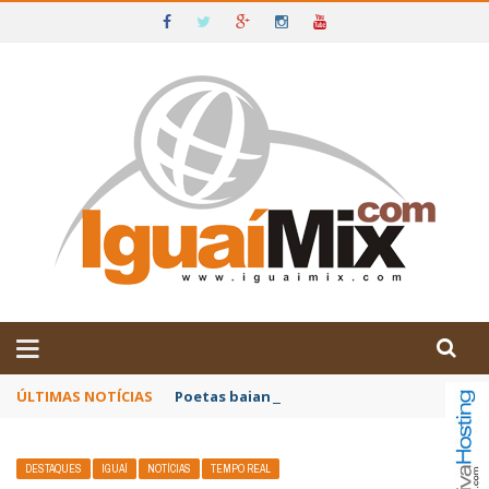
DE IGUAÍ E SUDOESTE DA BAHIA
ÚLTIMAS NOTÍCIAS
Poetas baianos representam o Brasil no XX
DESTAQUES
IGUAÍ
NOTÍCIAS
TEMPO REAL