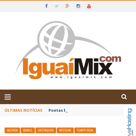
DE IGUAÍ E SUDOESTE DA BAHIA
ÚLTIMAS NOTÍCIAS
Poetas baianos representam o Brasil no XX
AGENDA
BRASIL
DESTAQUES
NOTÍCIAS
TEMPO REAL