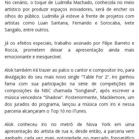
No cenário, o toque de Ludmilla Machado, conhecida no meio
artístico por produzir espaços inovadores, será de encher os
olhos do público. Ludmilla já esteve à frente de projetos com
artistas como Luan Santana, Fernando e Sorocaba, Ivete
Sangalo, entre outros.
Já os efeitos especiais, trabalho assinado por Filipe Barreto e
Rocca, prometem deixar a apresentação ainda mais
emocionante e inesquecível.
Alok também irá trazer ao palco o cantor e compositor Iro, para
divulgação do seu mais novo single “Table For 2”. Iro ganhou
fama com sua participação na série de competições de
composições da NBC chamada “Songland”, após escrever a
música vencedora “Shadow”. Posteriormente, Macklemore, um
dos jurados do programa, lançou a música com Iro e nessa
parceria alcançaram o Top 10 no iTunes.
Alok conheceu Iro no metrô de Nova York em uma
apresentação do artista de rua e, desde então, a parceria vem
ganhado cada vez mais notoriedade no mercado fonográfico