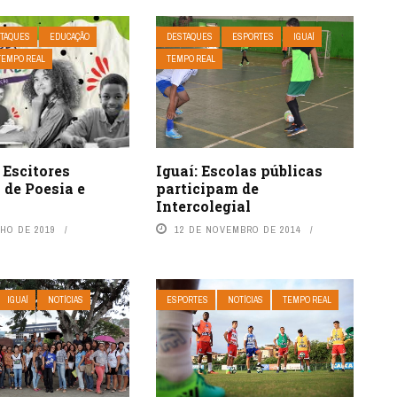
TAQUES
EDUCAÇÃO
DESTAQUES
ESPORTES
IGUAÍ
TEMPO REAL
TEMPO REAL
 Escitores
Iguaí: Escolas públicas
 de Poesia e
participam de
Intercolegial
NHO DE 2019
12 DE NOVEMBRO DE 2014
IGUAÍ
NOTÍCIAS
ESPORTES
NOTÍCIAS
TEMPO REAL