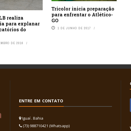
Tricolor inicia preparação
para enfrentar o Atlético-
LB realiza
GO
ia para explanar
1 DE JUNHO DE 2017
catórios do
EMBRO DE 2016
ENTRE EM CONTATO
Iguaí . Bahia
(73) 988710421 (Whatsapp)