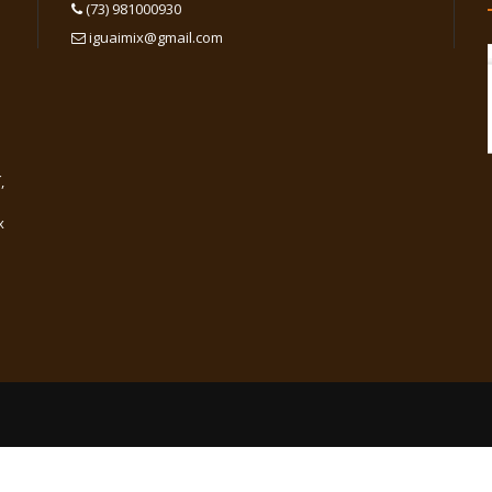
(73) 981000930
iguaimix@gmail.com
,
x