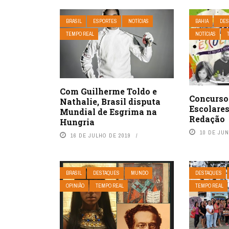
BRASIL
ESPORTES
NOTÍCIAS
BAHIA
DES
TEMPO REAL
NOTÍCIAS
Com Guilherme Toldo e
Concurso
Nathalie, Brasil disputa
Escolares
Mundial de Esgrima na
Redação
Hungria
10 DE JU
16 DE JULHO DE 2019
BRASIL
DESTAQUES
MUNDO
DESTAQUES
OPINIÃO
TEMPO REAL
TEMPO REAL