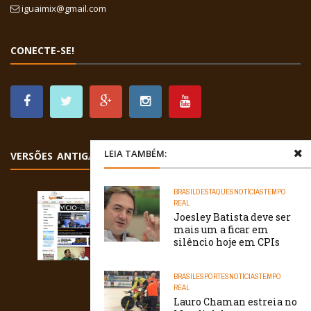
iguaimix@gmail.com
CONECTE-SE!
LEIA TAMBÉM:
VERSÕES ANTIGAS
BRASIL
DESTAQUES
NOTÍCIAS
TEMPO
REAL
Joesley Batista deve ser
mais um a ficar em
silêncio hoje em CPIs
BRASIL
ESPORTES
NOTÍCIAS
TEMPO
REAL
Lauro Chaman estreia no