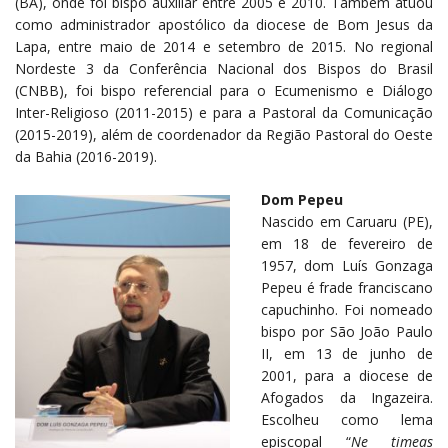
(BA), onde foi bispo auxiliar entre 2005 e 2010. Também atuou
como administrador apostólico da diocese de Bom Jesus da
Lapa, entre maio de 2014 e setembro de 2015. No regional
Nordeste 3 da Conferência Nacional dos Bispos do Brasil
(CNBB), foi bispo referencial para o Ecumenismo e Diálogo
Inter-Religioso (2011-2015) e para a Pastoral da Comunicação
(2015-2019), além de coordenador da Região Pastoral do Oeste
da Bahia (2016-2019).
Dom Pepeu
Nascido em Caruaru (PE),
em 18 de fevereiro de
1957, dom Luís Gonzaga
Pepeu é frade franciscano
capuchinho. Foi nomeado
bispo por São João Paulo
II, em 13 de junho de
2001, para a diocese de
Afogados da Ingazeira.
Escolheu como lema
episcopal “
Ne timeas