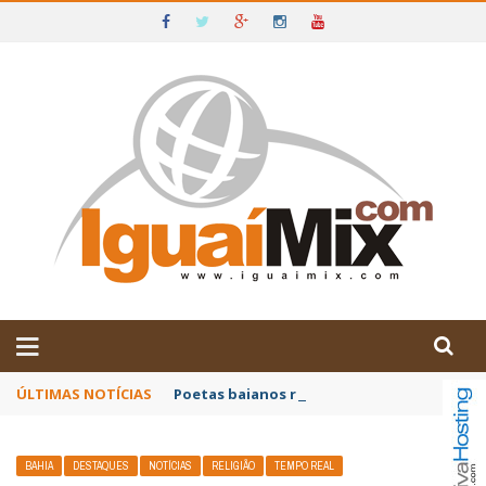
DE IGUAÍ E SUDOESTE DA BAHIA
ÚLTIMAS NOTÍCIAS
Poetas baianos representam o Brasil no XX
BAHIA
DESTAQUES
NOTÍCIAS
RELIGIÃO
TEMPO REAL