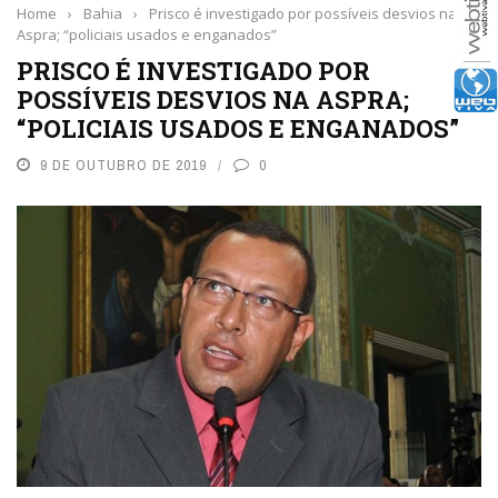
Home
›
Bahia
›
Prisco é investigado por possíveis desvios na
Aspra; “policiais usados e enganados”
PRISCO É INVESTIGADO POR
POSSÍVEIS DESVIOS NA ASPRA;
“POLICIAIS USADOS E ENGANADOS”
9 DE OUTUBRO DE 2019
0