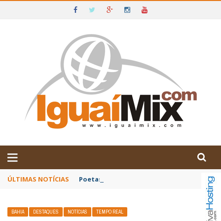
DE IGUAÍ E SUDOESTE DA BAHIA
ÚLTIMAS NOTÍCIAS
Poetas baianos representam o Brasil no XX
BAHIA
DESTAQUES
NOTÍCIAS
TEMPO REAL