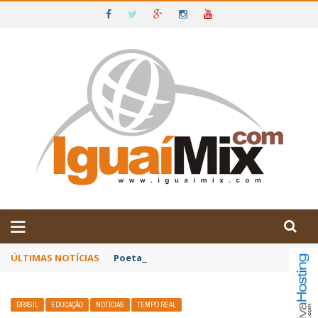
DE IGUAÍ E SUDOESTE DA BAHIA
ÚLTIMAS NOTÍCIAS
Poetas baianos representam o Brasil no XX
BRASIL
EDUCAÇÃO
NOTÍCIAS
TEMPO REAL