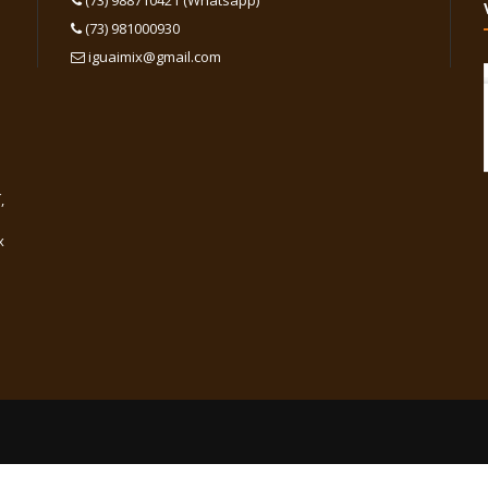
(73) 988710421 (Whatsapp)
(73) 981000930
iguaimix@gmail.com
,
x