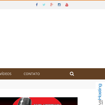
VÍDEOS
CONTATO
olômbia