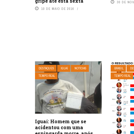
gripe até esta sexta
30 DE NO
10 DE MAIO DE 2016
DESTAQUES
IGUAÍ
NOTÍCIAS
BRASIL
DE
TEMPO REAL
TEMPO REAL
Iguaí: Homem que se
acidentou com uma
espingarda morre, após