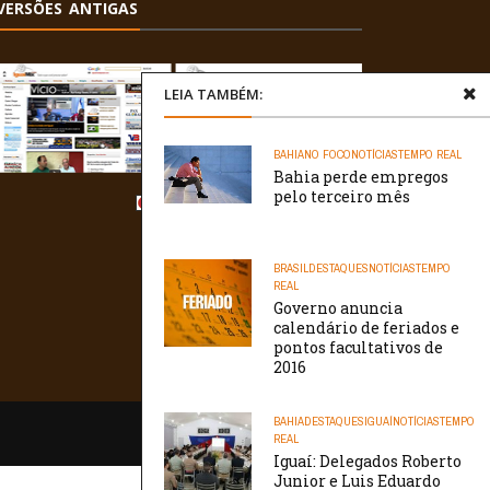
VERSÕES ANTIGAS
LEIA TAMBÉM:
BAHIA
NO FOCO
NOTÍCIAS
TEMPO REAL
Bahia perde empregos
pelo terceiro mês
BRASIL
DESTAQUES
NOTÍCIAS
TEMPO
REAL
Governo anuncia
calendário de feriados e
pontos facultativos de
2016
BAHIA
DESTAQUES
IGUAÍ
NOTÍCIAS
TEMPO
/// WebtivaHOSTING
REAL
Iguaí: Delegados Roberto
Junior e Luis Eduardo