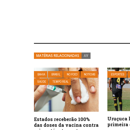
MATÉRIAS RELACIONADAS
///
BAHIA
BRASIL
NO FOCO
NOTÍCIAS
ESPORTES
SAÚDE
TEMPO REAL
Uruçuca l
Estados receberão 100%
primeira
das doses da vacina contra