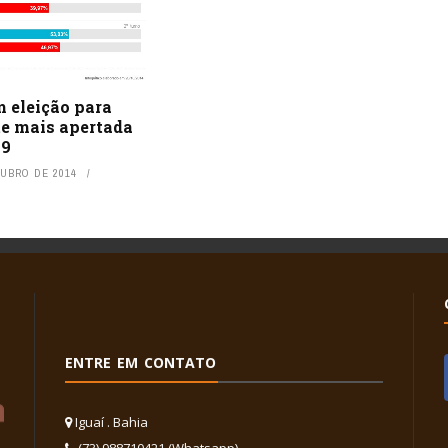
m eleição para
te mais apertada
89
TUBRO DE 2014
ENTRE EM CONTATO
Iguaí . Bahia