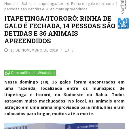
Home
›
Bahia
›
Itapetinga/Itororó: Rinha de galo é fechada, 14
pessoas são detidas e 36 animais apreendidos
ITAPETINGA/ITORORÓ: RINHA DE
GALO É FECHADA, 14 PESSOAS SÃO
DETIDAS E 36 ANIMAIS
APREENDIDOS
10 DE NOVEMBRO DE 2019
0
Compartilhe no WhatsApp
Neste domingo (10), 36 galos foram encontrados em
uma fazenda, localizada entre os municípios de
Itapetinga e Itororó, no Sudoeste da Bahia. Todos
estavam muito machucados. No local, os animais eram
atração em uma arena improvisada para rinha. Eles eram
colocados para brigar, muitos até a morte.