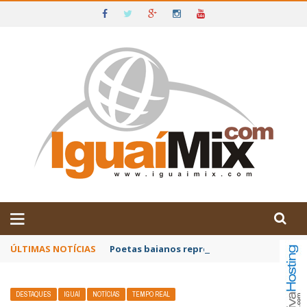
DE IGUAÍ E SUDOESTE DA BAHIA
ÚLTIMAS NOTÍCIAS
Poetas baianos representam o Brasil no XX
DESTAQUES
IGUAÍ
NOTÍCIAS
TEMPO REAL