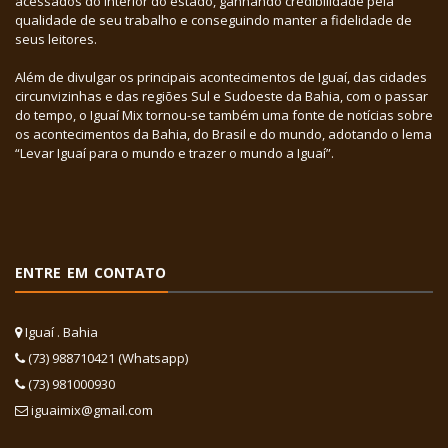
acessados do interior do estado, ganhando credibilidade pela
qualidade de seu trabalho e conseguindo manter a fidelidade de
seus leitores.
Além de divulgar os principais acontecimentos de Iguaí, das cidades
circunvizinhas e das regiões Sul e Sudoeste da Bahia, com o passar
do tempo, o Iguaí Mix tornou-se também uma fonte de notícias sobre
os acontecimentos da Bahia, do Brasil e do mundo, adotando o lema
“Levar Iguaí para o mundo e trazer o mundo a Iguaí”.
ENTRE EM CONTATO
Iguaí . Bahia
(73) 988710421 (Whatsapp)
(73) 981000930
iguaimix@gmail.com