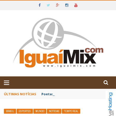
DE IGUAÍ E SUDOESTE DA BAHIA
ÚLTIMAS NOTÍCIAS
Poetas baianos representam o Brasil no XX
BRASIL
ESPORTES
MUNDO
NOTÍCIAS
TEMPO REAL