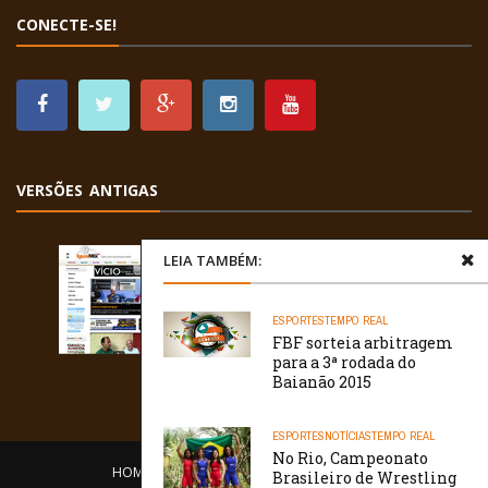
CONECTE-SE!
VERSÕES ANTIGAS
LEIA TAMBÉM:
ESPORTES
TEMPO REAL
FBF sorteia arbitragem
para a 3ª rodada do
Baianão 2015
ESPORTES
NOTÍCIAS
TEMPO REAL
No Rio, Campeonato
HOME
EQUIPE
O PORTAL
CONTATO
Brasileiro de Wrestling