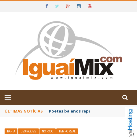
DE IGUAÍ E SUDOESTE DA BAHIA
ÚLTIMAS NOTÍCIAS
Poetas baianos representam o Brasil no XX
BAHIA
DESTAQUES
NO FOCO
TEMPO REAL