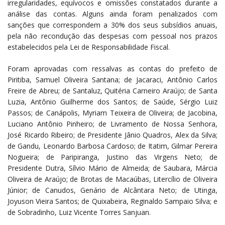
irregularidades, equívocos e omissões constatados durante a
análise das contas. Alguns ainda foram penalizados com
sanções que correspondem a 30% dos seus subsídios anuais,
pela não recondução das despesas com pessoal nos prazos
estabelecidos pela Lei de Responsabilidade Fiscal.
Foram aprovadas com ressalvas as contas do prefeito de
Piritiba, Samuel Oliveira Santana; de Jacaraci, Antônio Carlos
Freire de Abreu; de Santaluz, Quitéria Carneiro Araújo; de Santa
Luzia, Antônio Guilherme dos Santos; de Saúde, Sérgio Luiz
Passos; de Canápolis, Myriam Teixeira de Oliveira; de Jacobina,
Luciano Antônio Pinheiro; de Livramento de Nossa Senhora,
José Ricardo Ribeiro; de Presidente Jânio Quadros, Alex da Silva;
de Gandu, Leonardo Barbosa Cardoso; de Itatim, Gilmar Pereira
Nogueira; de Paripiranga, Justino das Virgens Neto; de
Presidente Dutra, Sílvio Mário de Almeida; de Saubara, Márcia
Oliveira de Araújo; de Brotas de Macaúbas, Litercílio de Oliveira
Júnior; de Canudos, Genário de Alcântara Neto; de Utinga,
Joyuson Vieira Santos; de Quixabeira, Reginaldo Sampaio Silva; e
de Sobradinho, Luiz Vicente Torres Sanjuan.