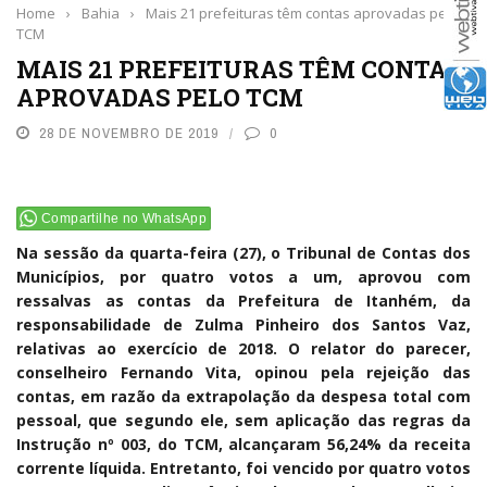
Home
›
Bahia
›
Mais 21 prefeituras têm contas aprovadas pelo
TCM
MAIS 21 PREFEITURAS TÊM CONTAS
APROVADAS PELO TCM
28 DE NOVEMBRO DE 2019
0
Compartilhe no WhatsApp
Na sessão da quarta-feira (27), o Tribunal de Contas dos
Municípios, por quatro votos a um, aprovou com
ressalvas as contas da Prefeitura de Itanhém, da
responsabilidade de Zulma Pinheiro dos Santos Vaz,
relativas ao exercício de 2018. O relator do parecer,
conselheiro Fernando Vita, opinou pela rejeição das
contas, em razão da extrapolação da despesa total com
pessoal, que segundo ele, sem aplicação das regras da
Instrução nº 003, do TCM, alcançaram 56,24% da receita
corrente líquida. Entretanto, foi vencido por quatro votos