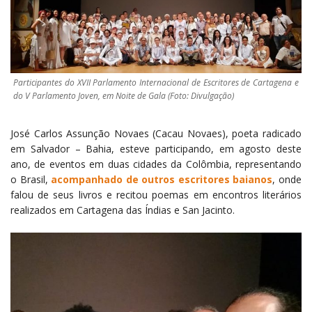
Participantes do XVII Parlamento Internacional de Escritores de Cartagena e
do V Parlamento Joven, em Noite de Gala (Foto: Divulgação)
José Carlos Assunção Novaes (Cacau Novaes), poeta radicado
em Salvador – Bahia, esteve participando, em agosto deste
ano, de eventos em duas cidades da Colômbia, representando
o Brasil,
acompanhado de outros escritores baianos
, onde
falou de seus livros e recitou poemas em encontros literários
realizados em Cartagena das Índias e San Jacinto.