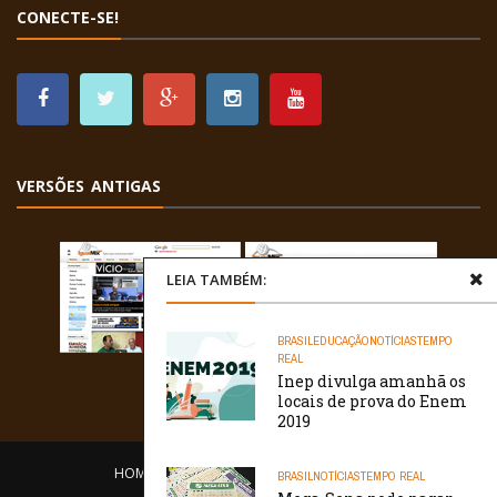
CONECTE-SE!
VERSÕES ANTIGAS
LEIA TAMBÉM:
BRASIL
EDUCAÇÃO
NOTÍCIAS
TEMPO
REAL
Inep divulga amanhã os
locais de prova do Enem
2019
HOME
EQUIPE
O PORTAL
CONTATO
BRASIL
NOTÍCIAS
TEMPO REAL